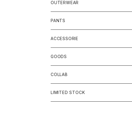
OUTERWEAR
PANTS
ACCESSORIE
CAP
GOODS
BUCKET HAT
STICKER
COLLAB
SOCKS
GLASS
×岩井ジョニ男
LIMITED STOCK
KNIT CAP
BAG
×ホワイト赤マン
×キン肉マン