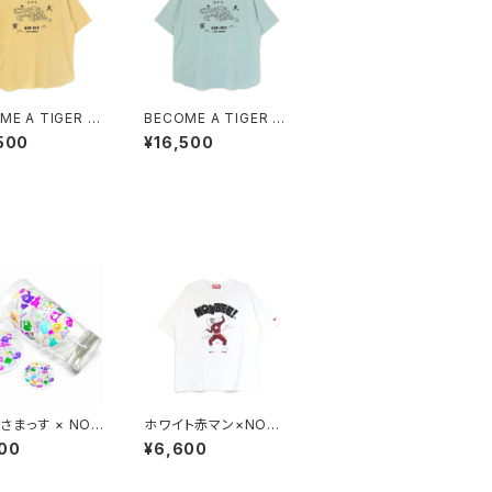
ME A TIGER E
BECOME A TIGER E
IDERED HALF
MBROIDERED HALF
500
¥16,500
E SHIRTS ligh
SLEEVE SHIRTS ligh
low
t-blue
さまっす × NON
ホワイト赤マン×NONB
 COLLAB GLAS
EE! COLLABORATIO
00
¥6,600
T
N TEE white/black