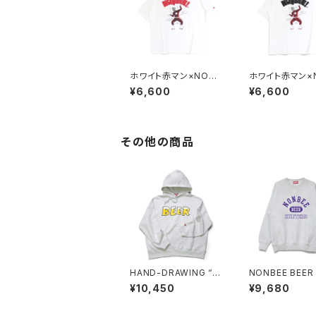
ホワイト赤マン×NONB
ホワイト赤マン×
EE! COLLABORATIO
EE! COLLABO
¥6,600
¥6,600
N TEE white/red
N TEE white/b
その他の商品
HAND-DRAWING “B
NONBEE BEER
EER” HOODIE ash-g
TERS SWEAT 
¥10,450
¥9,680
rey
ray/purple