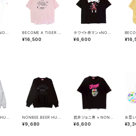
NONB
BECOME A TIGER E
ホワイト赤マン×NONB
BECO
RATIO
MBROIDERED HALF
EE! COLLABORATIO
MBRO
¥16,500
¥6,600
¥16,
lack
SLEEVE SHIRTS ligh
N TEE black/white
SLEEV
t-pink
t-yel
 HUN
NONBEE BEER HUN
岩井ジョニ男 × NONB
お互い
ash-g
TERS SWEAT black/
EE! ボウイ風 COLLAB
BEE!
¥9,680
¥6,600
¥3,3
black
TEE black/neon-pin
S SE
k