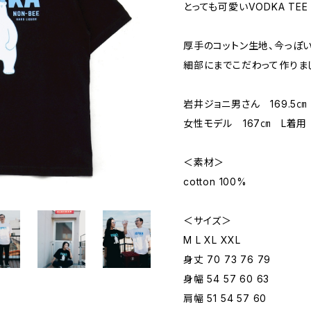
とっても可愛いVODKA TEE
厚手のコットン生地、今っぽ
細部にまでこだわって作りま
岩井ジョニ男さん 169.5
女性モデル 167㎝ L着用
＜素材＞
cotton 100%
＜サイズ＞
M L XL XXL
身丈 70 73 76 79
身幅 54 57 60 63
肩幅 51 54 57 60