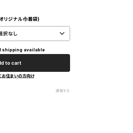
! オリジナル巾着袋)
選択なし
l shipping available
d to cart
にお住まいの方向け
通報する