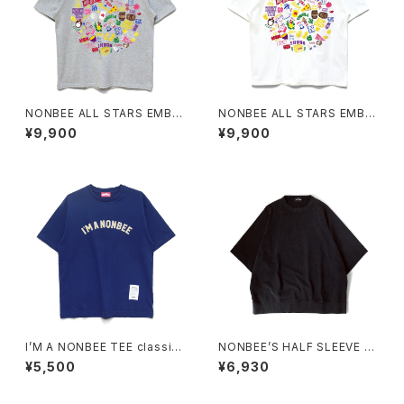
NONBEE ALL STARS EMBR
NONBEE ALL STARS EMBR
OIDERED TEE grey/colorful
OIDERED TEE white/colorf
¥9,900
¥9,900
ul
I’M A NONBEE TEE classic-
NONBEE’S HALF SLEEVE “S
blue/off-white
WEATee” pigment-black
¥5,500
¥6,930