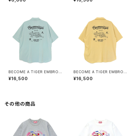
white
S light-pink
BECOME A TIGER EMBROI
BECOME A TIGER EMBROI
DERED HALFSLEEVE SHIRT
DERED HALFSLEEVE SHIRT
¥16,500
¥16,500
S light-blue
S light-yellow
その他の商品