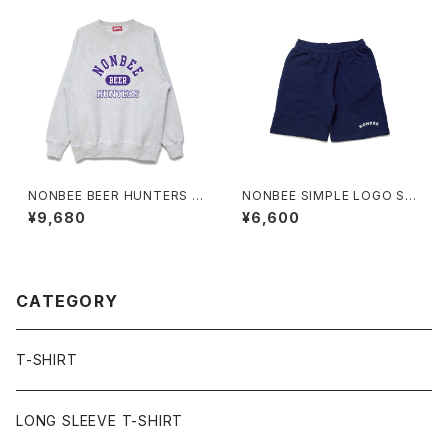
NONBEE BEER HUNTERS S
NONBEE SIMPLE LOGO SW
WEAT ash-gray/purple
EAT SHORTS navy
¥9,680
¥6,600
CATEGORY
T-SHIRT
LONG SLEEVE T-SHIRT