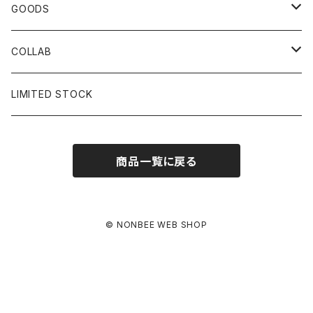
CAP
GOODS
BUCKET HAT
STICKER
COLLAB
SOCKS
GLASS
×岩井ジョニ男
LIMITED STOCK
KNIT CAP
BAG
×ホワイト赤マン
商品一覧に戻る
×キン肉マン
×村川絵梨
© NONBEE WEB SHOP
×所英男
×お互いさまっす