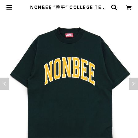
NONBEE ”呑平” COLLEGE TEE2
green | NONBEE WEB SHOP