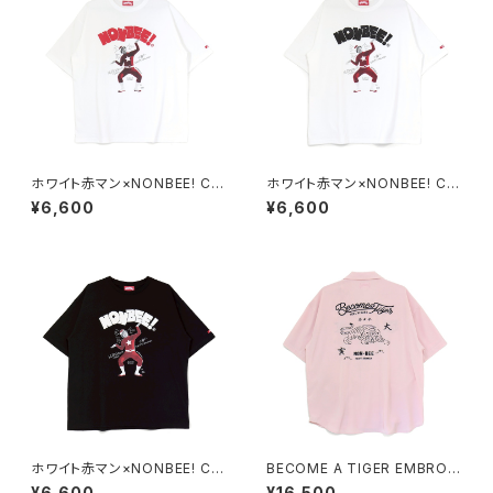
ホワイト赤マン×NONBEE! CO
ホワイト赤マン×NONBEE! CO
LLABORATION TEE white/r
LLABORATION TEE white/b
¥6,600
¥6,600
ed
lack
ホワイト赤マン×NONBEE! CO
BECOME A TIGER EMBROI
LLABORATION TEE black/
DERED HALFSLEEVE SHIRT
¥6,600
¥16,500