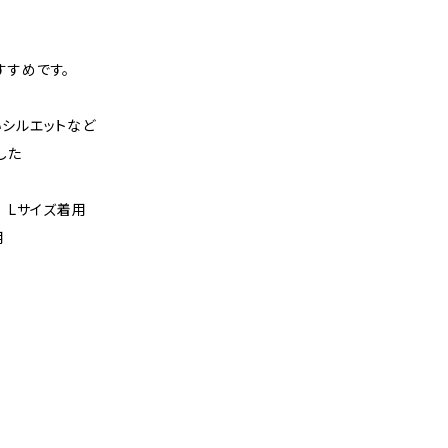
すすめです。
いシルエットなど
した
㎝ Lサイズ着用
用