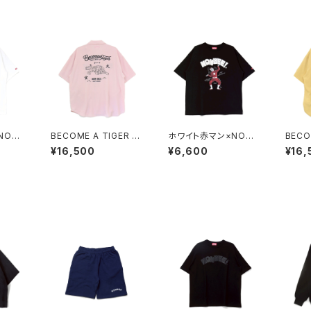
NONB
BECOME A TIGER E
ホワイト赤マン×NONB
BECO
RATIO
MBROIDERED HALF
EE! COLLABORATIO
MBRO
¥16,500
¥6,600
¥16,
lack
SLEEVE SHIRTS ligh
N TEE black/white
SLEEV
t-pink
t-yel