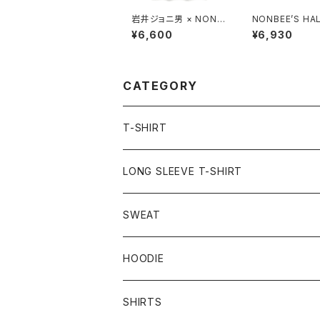
岩井ジョニ男 × NONB
NONBEE’S HAL
EE! ボウイ風 COLLAB
EEVE “SWEATe
¥6,600
¥6,930
TEE white/neon-pin
gment-black
k
CATEGORY
T-SHIRT
LONG SLEEVE T-SHIRT
SWEAT
HOODIE
SHIRTS