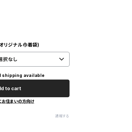
! オリジナル巾着袋)
選択なし
l shipping available
d to cart
にお住まいの方向け
通報する