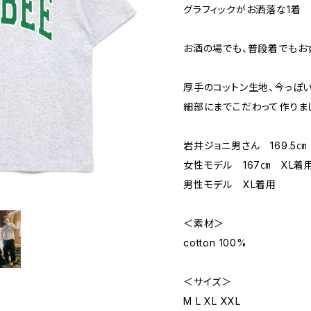
グラフィックがお洒落な1着
お酒の場でも、普段着でもお
厚手のコットン生地、今っぽ
細部にまでこだわって作りま
岩井ジョニ男さん 169.5
女性モデル 167㎝ XL着
男性モデル XL着用
＜素材＞
cotton 100%
＜サイズ＞
M L XL XXL