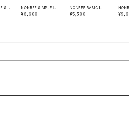
F SL
NONBEE SIMPLE LO
NONBEE BASIC LOG
NONB
e” pi
GO SWEAT SHORTS
O TEE black/black
TERS
¥6,600
¥5,500
¥9,
navy
black