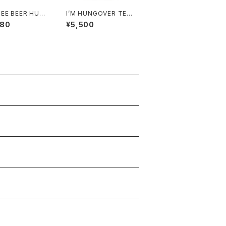
EE BEER HUN
I’M HUNGOVER TEE
 SWEAT black/
off-white/black
680
¥5,500