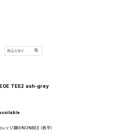
GE TEE2 ash-grey
available
レッジ調のNONBEE（呑平）