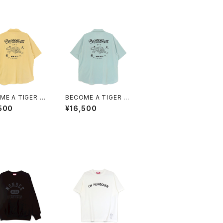
ME A TIGER E
BECOME A TIGER E
IDERED HALF
MBROIDERED HALF
500
¥16,500
E SHIRTS ligh
SLEEVE SHIRTS ligh
low
t-blue