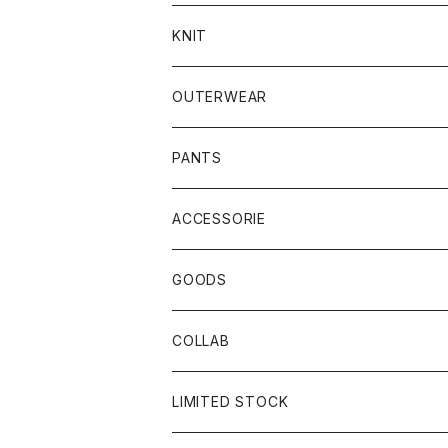
KNIT
OUTERWEAR
PANTS
ACCESSORIE
CAP
GOODS
BUCKET HAT
STICKER
COLLAB
SOCKS
GLASS
×岩井ジョニ男
LIMITED STOCK