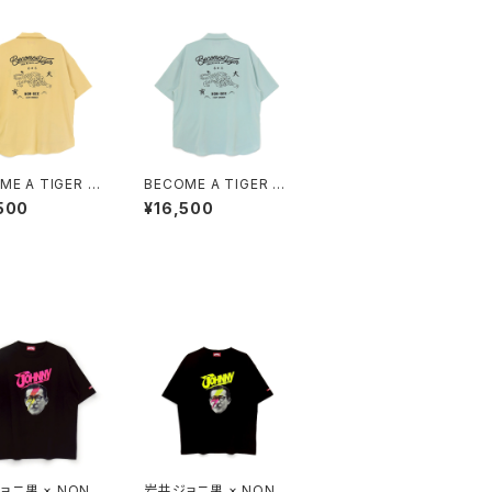
ME A TIGER E
BECOME A TIGER E
IDERED HALF
MBROIDERED HALF
500
¥16,500
E SHIRTS ligh
SLEEVE SHIRTS ligh
low
t-blue
ョニ男 × NONB
岩井ジョニ男 × NONB