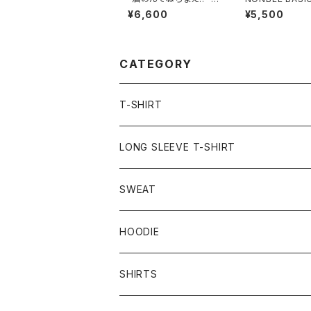
MBROIDERED TEE O
O TEE white/g
¥6,600
¥5,500
VER SIZE black
(new)
CATEGORY
T-SHIRT
LONG SLEEVE T-SHIRT
SWEAT
HOODIE
SHIRTS