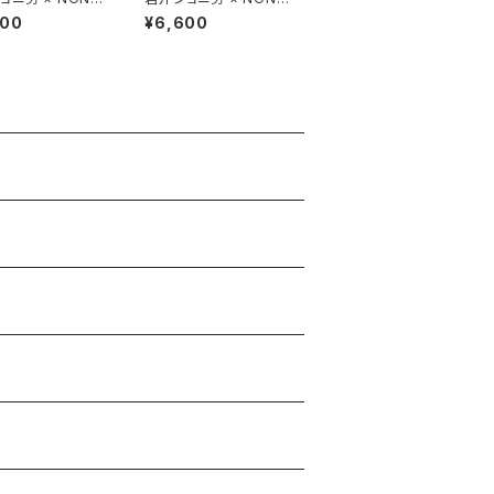
ボウイ風 COLLAB
EE! ボウイ風 COLLAB
600
¥6,600
lack/neon-pin
TEE black/neon-yel
low