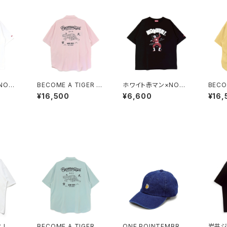
NONB
BECOME A TIGER E
ホワイト赤マン×NONB
BECO
RATIO
MBROIDERED HALF
EE! COLLABORATIO
MBRO
¥16,500
¥6,600
¥16,
lack
SLEEVE SHIRTS ligh
N TEE black/white
SLEEV
t-pink
t-yel
C LOG
BECOME A TIGER E
ONE POINTEMBROI
岩井ジ