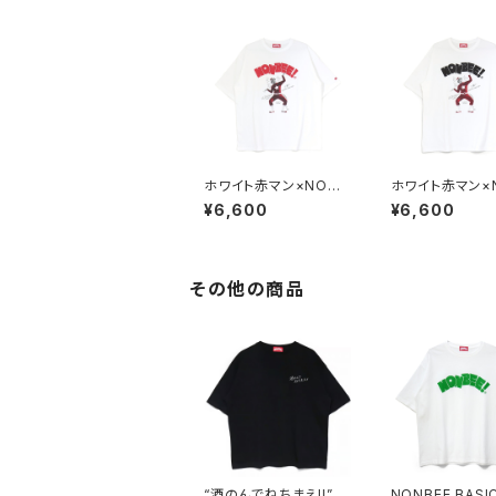
ホワイト赤マン×NONB
ホワイト赤マン×
EE! COLLABORATIO
EE! COLLABO
¥6,600
¥6,600
N TEE white/red
N TEE white/b
その他の商品
“酒のんでねちまえ!!” E
NONBEE BASI