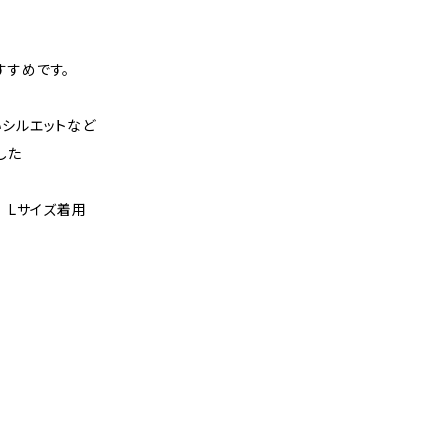
すすめです。
いシルエットなど
した
㎝ Lサイズ着用