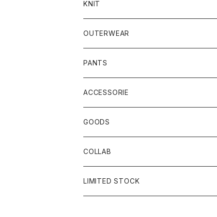
KNIT
OUTERWEAR
PANTS
ACCESSORIE
CAP
GOODS
BUCKET HAT
STICKER
COLLAB
SOCKS
GLASS
×岩井ジョニ男
LIMITED STOCK
KNIT CAP
BAG
×ホワイト赤マン