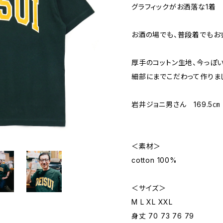
グラフィックがお洒落な1着
お酒の場でも、普段着でもお
厚手のコットン生地、今っぽ
細部にまでこだわって作りま
岩井ジョニ男さん 169.5
＜素材＞
cotton 100%
＜サイズ＞
M L XL XXL
身丈 70 73 76 79