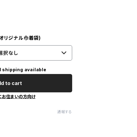
! オリジナル巾着袋)
選択なし
l shipping available
d to cart
にお住まいの方向け
通報する