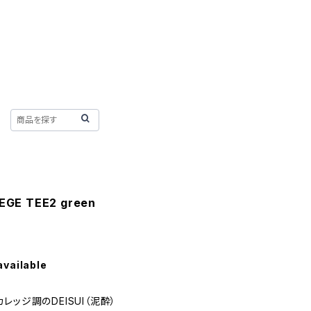
GE TEE2 green
available
ッジ調のDEISUI（泥酔）