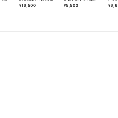
reen
MBROIDERED HALF
DERED CAP “beer”
EE! 
¥16,500
¥5,500
¥6,
SLEEVE SHIRTS ligh
denim
TEE b
t-blue
k