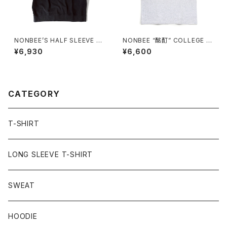
NONBEE’S HALF SLEEVE “S
NONBEE “酩酊” COLLEGE T
WEATee” pigment-black
EE2 ash-grey
¥6,930
¥6,600
CATEGORY
T-SHIRT
LONG SLEEVE T-SHIRT
SWEAT
HOODIE