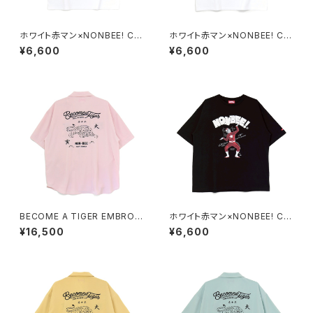
ホワイト赤マン×NONBEE! CO
ホワイト赤マン×NONBEE! CO
LLABORATION TEE white/r
LLABORATION TEE white/b
¥6,600
¥6,600
ed
lack
BECOME A TIGER EMBROI
ホワイト赤マン×NONBEE! CO
DERED HALFSLEEVE SHIRT
LLABORATION TEE black/
¥16,500
¥6,600
S light-pink
white