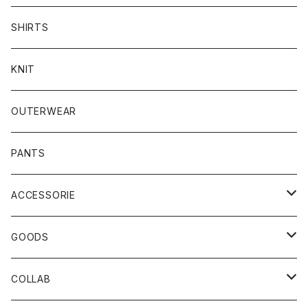
SHIRTS
KNIT
OUTERWEAR
PANTS
ACCESSORIE
CAP
GOODS
BUCKET HAT
STICKER
COLLAB