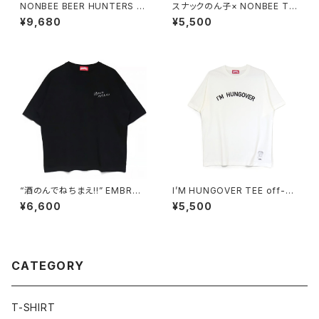
NONBEE BEER HUNTERS S
スナックのん子× NONBEE Tシ
WEAT grey/green
ャツ black/white
¥9,680
¥5,500
“酒のんでねちまえ!!” EMBROI
I’M HUNGOVER TEE off-wh
DERED TEE OVER SIZE bla
ite/black
¥6,600
¥5,500
ck
CATEGORY
T-SHIRT