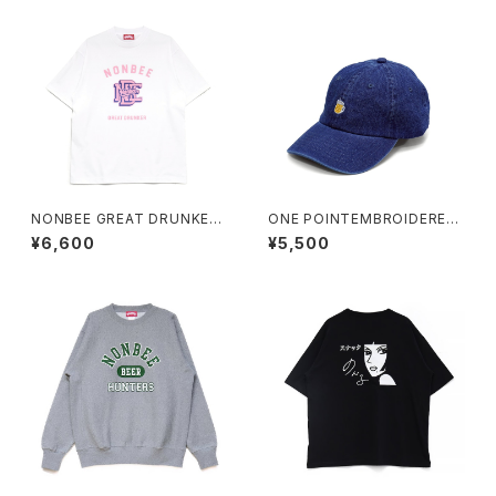
NONBEE GREAT DRUNKER
ONE POINTEMBROIDERED
TEE white
CAP “beer” denim
¥6,600
¥5,500