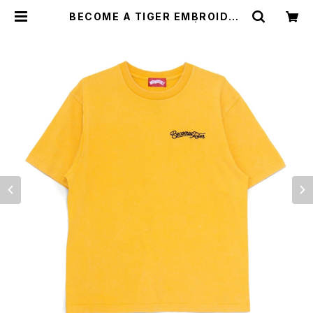
BECOME A TIGER EMBROIDER
ED TEE yellow/white | NONBE
E WEB SHOP