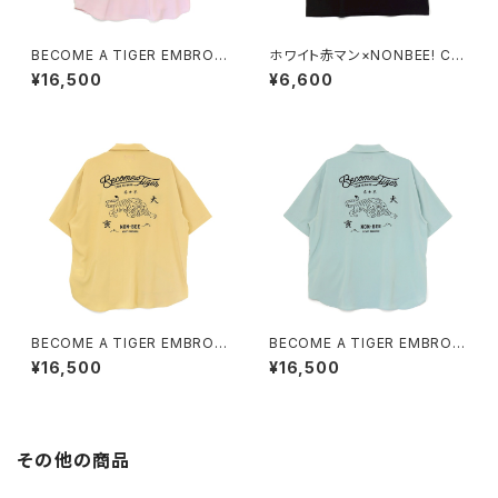
BECOME A TIGER EMBROI
ホワイト赤マン×NONBEE! CO
DERED HALFSLEEVE SHIRT
LLABORATION TEE black/
¥16,500
¥6,600
S light-pink
white
BECOME A TIGER EMBROI
BECOME A TIGER EMBROI
DERED HALFSLEEVE SHIRT
DERED HALFSLEEVE SHIRT
¥16,500
¥16,500
S light-yellow
S light-blue
その他の商品