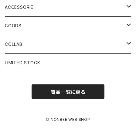
ACCESSORIE
CAP
GOODS
BUCKET HAT
STICKER
COLLAB
SOCKS
GLASS
×岩井ジョニ男
LIMITED STOCK
KNIT CAP
BAG
×ホワイト赤マン
商品一覧に戻る
×キン肉マン
×村川絵梨
© NONBEE WEB SHOP