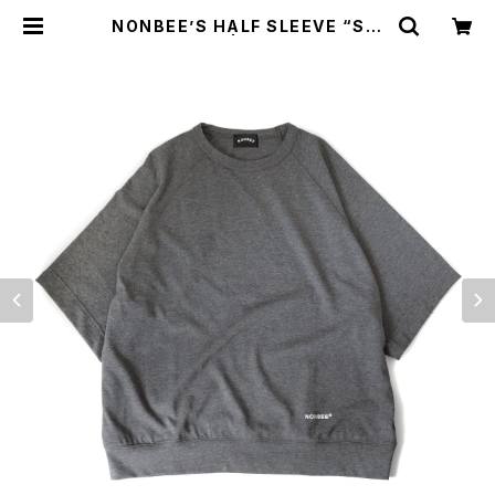
NONBEE’S HALF SLEEVE “SW
EATee” grey | NONBEE WEB S
HOP