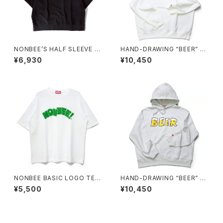
NONBEE’S HALF SLEEVE “S
HAND-DRAWING “BEER” H
WEATee” pigment-black
OODIE white
¥6,930
¥10,450
NONBEE BASIC LOGO TEE
HAND-DRAWING “BEER” H
white/green (new)
OODIE ash-grey
¥5,500
¥10,450