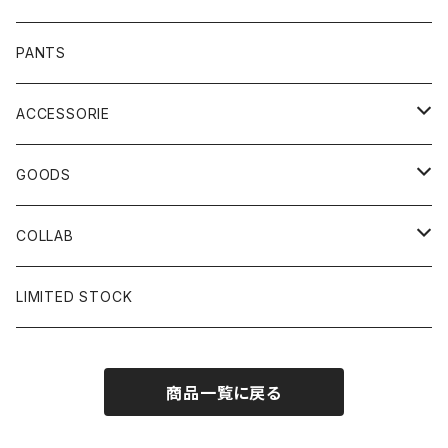
PANTS
ACCESSORIE
CAP
GOODS
BUCKET HAT
STICKER
COLLAB
SOCKS
GLASS
×岩井ジョニ男
LIMITED STOCK
KNIT CAP
BAG
×ホワイト赤マン
商品一覧に戻る
×キン肉マン