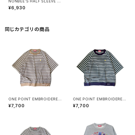
NONBEE’S HALF SLEEVE “S
WEATee” grey
¥6,930
同じカテゴリの商品
ONE POINT EMBROIDERED
ONE POINT EMBROIDERED
“beer” MULTI BORDER HS
“beer” MULTI BORDER HS
¥7,700
¥7,700
SWEATee beige
SWEATee green