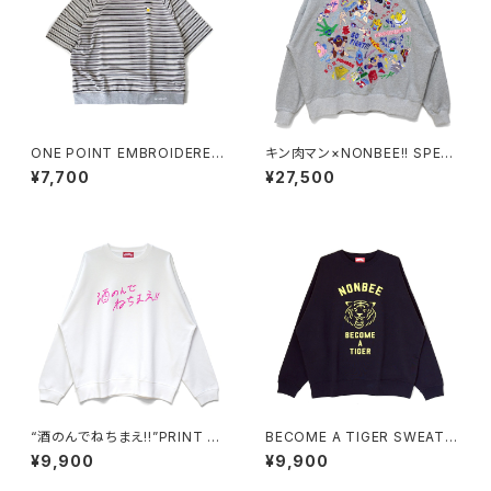
ONE POINT EMBROIDERED
キン肉マン×NONBEE!! SPECI
“beer” MULTI BORDER HS
AL COLLAB EMBROIDERED
¥7,700
¥27,500
SWEATee grey
SWEAT gray/colorful
“酒のんでねちまえ!!”PRINT S
BECOME A TIGER SWEAT n
WEAT white/pink
avy/pastel-yellow
¥9,900
¥9,900