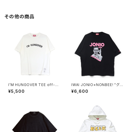
その他の商品
I’M HUNGOVER TEE off-wh
IWAI JONIO×NONBEE! "グッ
ite/black
チバー" TEE black
¥5,500
¥6,600