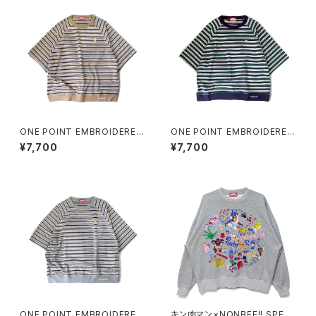
ONE POINT EMBROIDERED
ONE POINT EMBROIDERED
“beer” MULTI BORDER HS
“beer” MULTI BORDER HS
¥7,700
¥7,700
SWEATee beige
SWEATee green
ONE POINT EMBROIDERED
キン肉マン×NONBEE!! SPECI