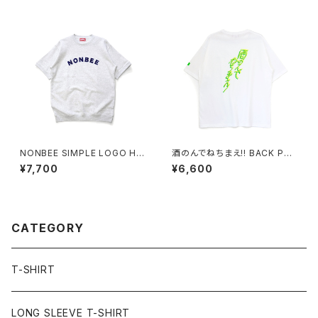
NONBEE SIMPLE LOGO HA
酒のんでねちまえ!! BACK PRI
LF SLEEVE SWEAT ash-gre
NT TEE white/new neon-c
¥7,700
¥6,600
y
olor
CATEGORY
T-SHIRT
LONG SLEEVE T-SHIRT