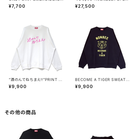
“beer” MULTI BORDER HS
AL COLLAB EMBROIDERED
¥7,700
¥27,500
SWEATee grey
SWEAT gray/colorful
“酒のんでねちまえ!!”PRINT S
BECOME A TIGER SWEAT n
WEAT white/pink
avy/pastel-yellow
¥9,900
¥9,900
その他の商品