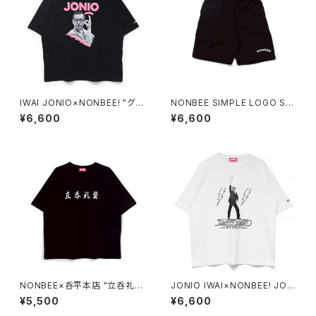
IWAI JONIO×NONBEE! "グッ
NONBEE SIMPLE LOGO SW
チバー" TEE black
EAT SHORTS black
¥6,600
¥6,600
NONBEE×呑平本店 "立呑礼
JONIO IWAI×NONBEE! JOH
賛" TEE black/white
NNY NIGHT FEVER TEE whi
¥5,500
¥6,600
te/black