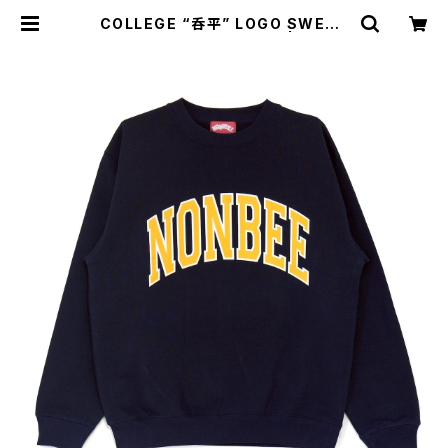
COLLEGE “呑平” LOGO SWEAT
navy/mustard-yellow | NONB
EE WEB SHOP