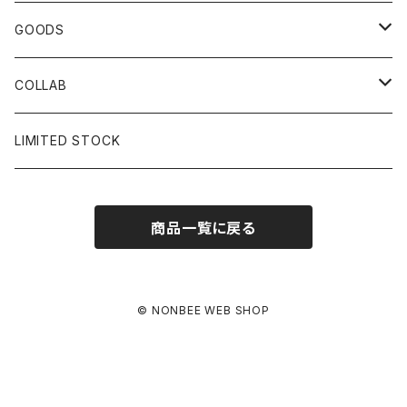
CAP
GOODS
BUCKET HAT
STICKER
COLLAB
SOCKS
GLASS
×岩井ジョニ男
LIMITED STOCK
KNIT CAP
BAG
×ホワイト赤マン
商品一覧に戻る
×キン肉マン
×村川絵梨
© NONBEE WEB SHOP
×所英男