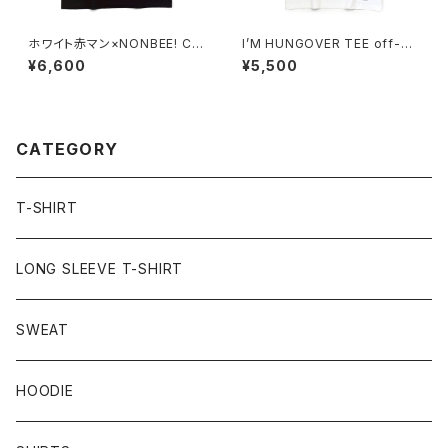
ホワイト赤マン×NONBEE! CO
I’M HUNGOVER TEE off-wh
LLABORATION TEE black/
ite/black
¥6,600
¥5,500
white
CATEGORY
T-SHIRT
LONG SLEEVE T-SHIRT
SWEAT
HOODIE