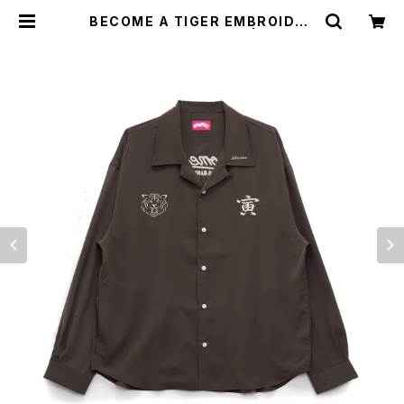
BECOME A TIGER EMBROIDER
ED LS SHIRTS brown | NONBE
E WEB SHOP