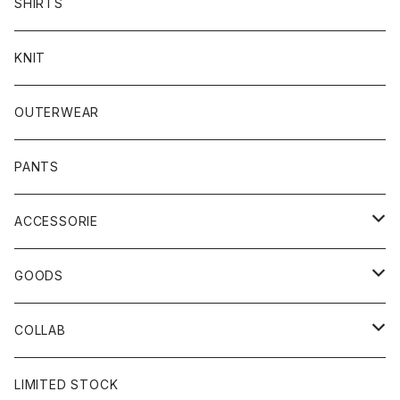
SHIRTS
KNIT
OUTERWEAR
PANTS
ACCESSORIE
CAP
GOODS
BUCKET HAT
STICKER
COLLAB
SOCKS
GLASS
×岩井ジョニ男
LIMITED STOCK