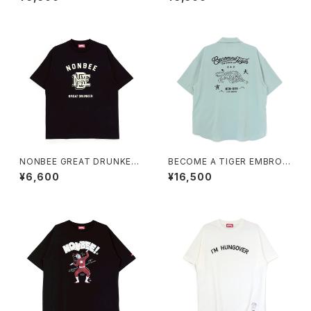
NONBEE GREAT DRUNKER
BECOME A TIGER EMBROI
TEE black
DERED HALFSLEEVE SHIRT
¥6,600
¥16,500
S light-blue