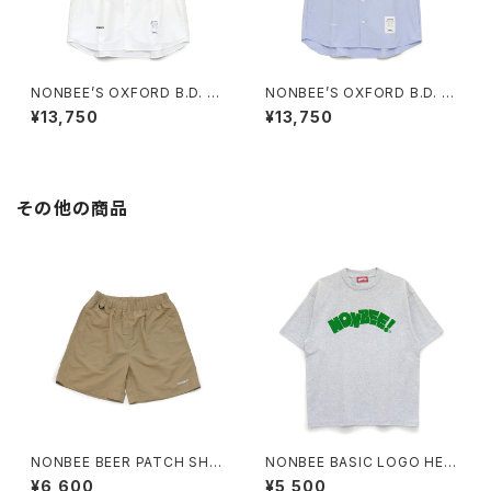
NONBEE’S OXFORD B.D. H
NONBEE’S OXFORD B.D. H
ALF SLEEVE SHIRTS “cockt
ALF SLEEVE SHIRTS “cockt
¥13,750
¥13,750
ail” white
ail” saxe-blue
その他の商品
NONBEE BEER PATCH SHO
NONBEE BASIC LOGO HEA
RTS beige
VY TEE ash-gray/green
¥6,600
¥5,500