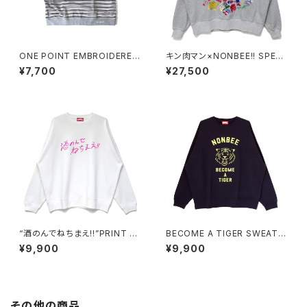
ONE POINT EMBROIDERED
キン肉マン×NONBEE!! SPECI
“beer” MULTI BORDER HS
AL COLLAB EMBROIDERED
¥7,700
¥27,500
SWEATee grey
SWEAT gray/colorful
“酒のんでねちまえ!!”PRINT S
BECOME A TIGER SWEAT n
WEAT white/pink
avy/pastel-yellow
¥9,900
¥9,900
その他の商品