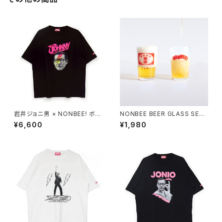
岩井ジョニ男 × NONBEE! ボウ
NONBEE BEER GLASS SET
イ風 COLLAB TEE black/ne
(okaeri/nonbee)
¥6,600
¥1,980
on-pink