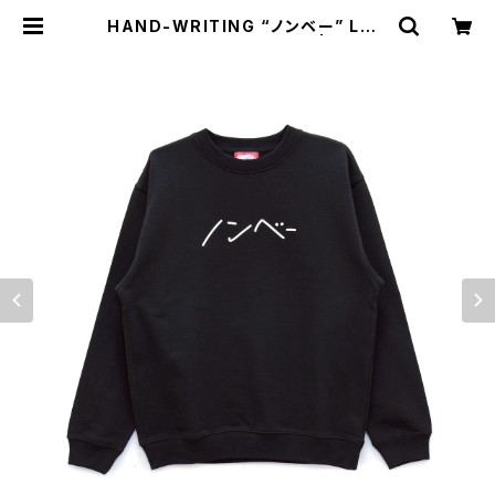
HAND-WRITING “ノンベー” LOG
O SWEAT black/white | NONB
EE WEB SHOP