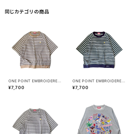
同じカテゴリの商品
ONE POINT EMBROIDERED
ONE POINT EMBROIDERED
“beer” MULTI BORDER HS
“beer” MULTI BORDER HS
¥7,700
¥7,700
SWEATee beige
SWEATee green