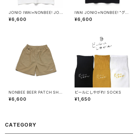
JONIO IWAI×NONBEE! JOH
IWAI JONIO×NONBEE! "グッ
NNY NIGHT FEVER TEE whi
チバー" TEE black
¥6,600
¥6,600
te/black
NONBEE BEER PATCH SHO
ビールにしやがれ! SOCKS
RTS beige
¥6,600
¥1,650
CATEGORY