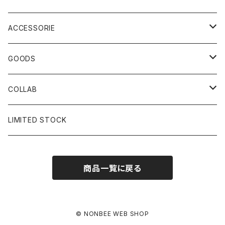
ACCESSORIE
CAP
GOODS
BUCKET HAT
STICKER
COLLAB
SOCKS
GLASS
×岩井ジョニ男
LIMITED STOCK
KNIT CAP
BAG
×ホワイト赤マン
商品一覧に戻る
×キン肉マン
×村川絵梨
© NONBEE WEB SHOP