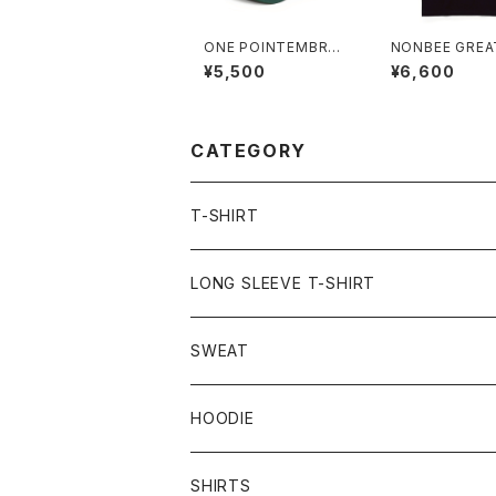
ONE POINTEMBROI
NONBEE GREA
DERED CAP “beer”
UNKER TEE bl
¥5,500
¥6,600
cotton
CATEGORY
T-SHIRT
LONG SLEEVE T-SHIRT
SWEAT
HOODIE
SHIRTS