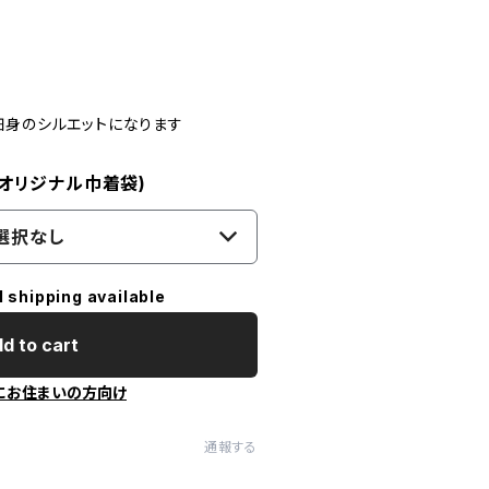
細身のシルエットになります
! オリジナル巾着袋)
選択なし
l shipping available
d to cart
にお住まいの方向け
通報する