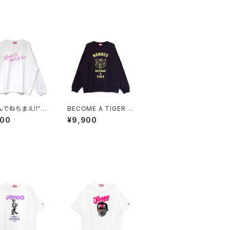
んでねちまえ!!”P
BECOME A TIGER S
 SWEAT white/
WEAT navy/pastel-
900
¥9,900
yellow