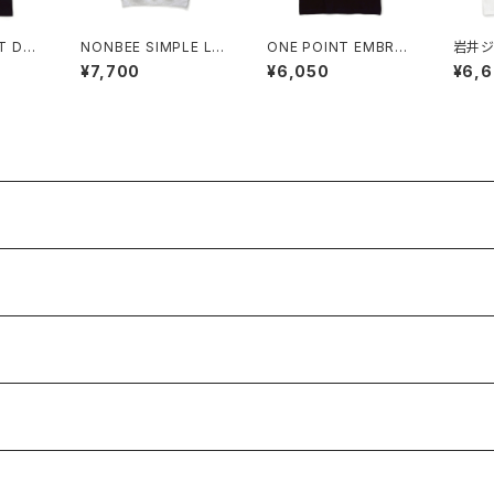
T DR
NONBEE SIMPLE LO
ONE POINT EMBROI
岩井ジ
ack
GO HALF SLEEVE S
DERED “wine” TEE b
E!“OI
¥7,700
¥6,050
¥6,
WEAT ash-grey
lack
white