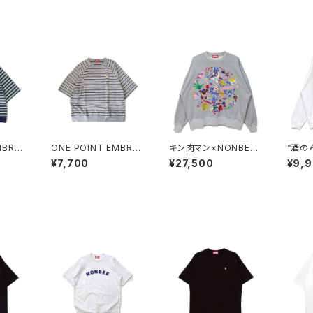
ONE POINT EMBROI
キン肉マン×NONBEE!!
“酒の
 MULT
DERED “beer” MULT
SPECIAL COLLAB E
RINT
¥7,700
¥27,500
¥9,
SWEA
I BORDER HS SWEA
MBROIDERED SWEA
pink
Tee grey
T gray/colorful