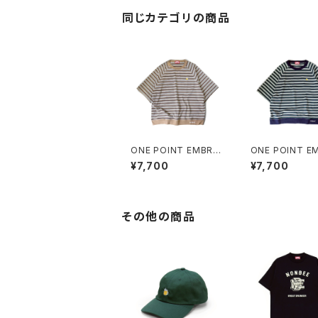
同じカテゴリの商品
ONE POINT EMBROI
ONE POINT EMBROI
DERED “beer” MULT
DERED “beer”
¥7,700
¥7,700
I BORDER HS SWEA
I BORDER HS 
Tee beige
Tee green
その他の商品