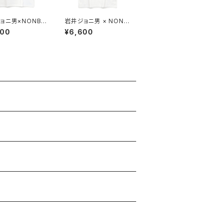
ョニ男×NONBE
岩井ジョニ男 × NONB
L SHOCK” TEE
EE! ボウイ風 COLLAB
600
¥6,600
/purple
TEE white/neon-pin
k