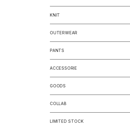
KNIT
OUTERWEAR
PANTS
ACCESSORIE
CAP
GOODS
BUCKET HAT
STICKER
COLLAB
SOCKS
GLASS
×岩井ジョニ男
LIMITED STOCK