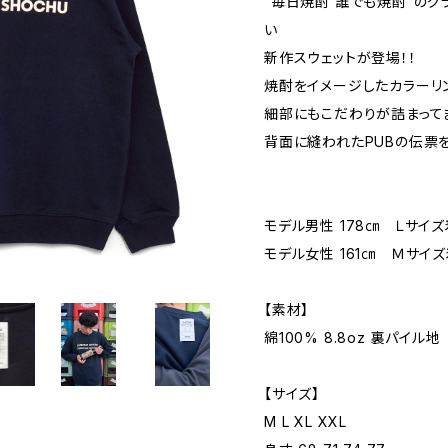
“毎日焼酎 誰でも焼酎”の
い
新作スウェットが登場！！
焼酎をイメージしたカラーリ
細部にもこだわりが詰まって
背面に縫われたPUBの伝票
モデル男性 178㎝ Ｌサイ
モデル女性 161㎝ Ｍサイ
【素材】
綿100% 8.8oz 裏パイル地
【サイズ】
M L XL XXL