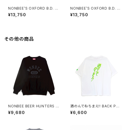
NONBEE’S OXFORD B.D. H
NONBEE’S OXFORD B.D. H
ALF SLEEVE SHIRTS “cockt
ALF SLEEVE SHIRTS “cockt
¥13,750
¥13,750
ail” white
ail” saxe-blue
その他の商品
NONBEE BEER HUNTERS S
酒のんでねちまえ!! BACK PRI
WEAT black/black
NT TEE white/new neon-c
¥9,680
¥6,600
olor