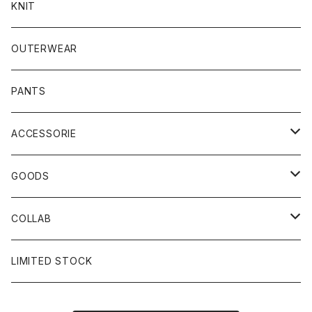
KNIT
OUTERWEAR
PANTS
ACCESSORIE
CAP
GOODS
BUCKET HAT
STICKER
COLLAB
SOCKS
GLASS
×岩井ジョニ男
LIMITED STOCK
KNIT CAP
BAG
×ホワイト赤マン