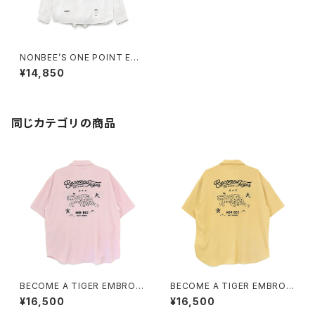
NONBEE’S ONE POINT EM
BROIDRED “BEER” OXFORD
¥14,850
BD SHIRTS white
同じカテゴリの商品
BECOME A TIGER EMBROI
BECOME A TIGER EMBROI
DERED HALFSLEEVE SHIRT
DERED HALFSLEEVE SHIRT
¥16,500
¥16,500
S light-pink
S light-yellow