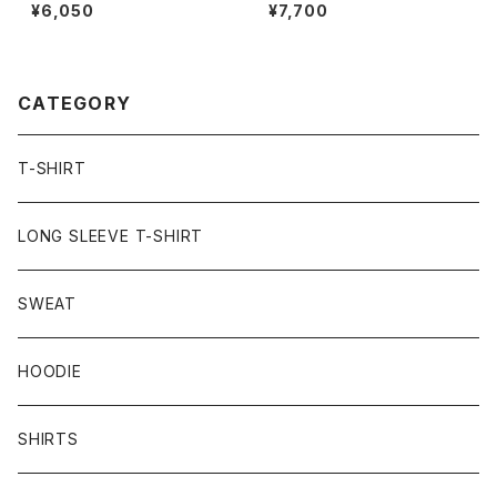
“wine” TEE black
“beer” MULTI BORDER HS
¥6,050
¥7,700
SWEATee green
CATEGORY
T-SHIRT
LONG SLEEVE T-SHIRT
SWEAT
HOODIE
SHIRTS