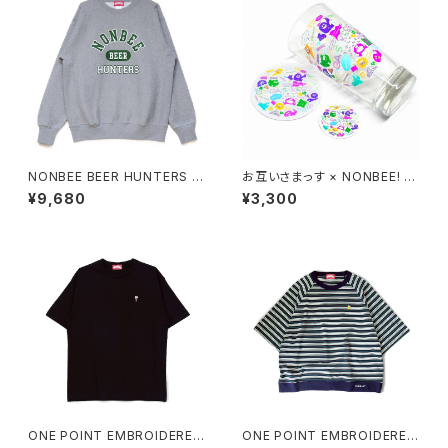
NONBEE BEER HUNTERS S
お互いさまっす × NONBEE! C
WEAT grey/green
OLLAB GLASS SET
¥9,680
¥3,300
ONE POINT EMBROIDERED
ONE POINT EMBROIDERED