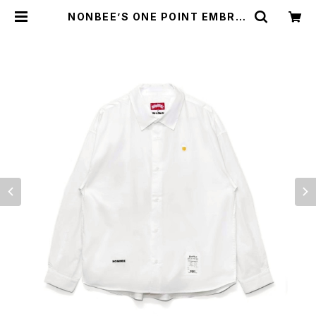
NONBEE’S ONE POINT EMBROI
DRED “BEER” OXFORD BD SHI
RTS white | NONBEE WEB SH
OP