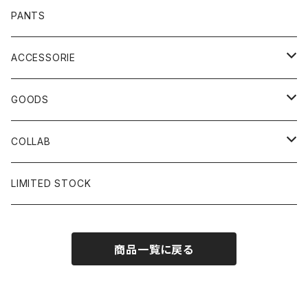
PANTS
ACCESSORIE
CAP
GOODS
BUCKET HAT
STICKER
COLLAB
SOCKS
GLASS
×岩井ジョニ男
LIMITED STOCK
KNIT CAP
BAG
×ホワイト赤マン
商品一覧に戻る
×キン肉マン