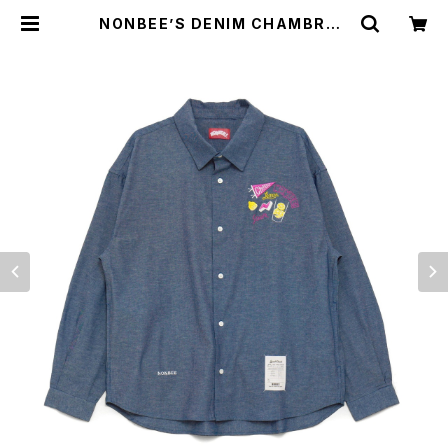
NONBEE’S DENIM CHAMBRAY
“LEMON-SOUR＆NONBEE” EM
BROIDERED SHIRTS blue | NO
NBEE WEB SHOP