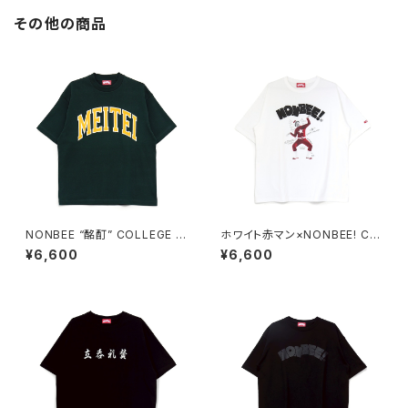
その他の商品
NONBEE “酩酊” COLLEGE T
ホワイト赤マン×NONBEE! CO
EE2 green
LLABORATION TEE white/b
¥6,600
¥6,600
lack