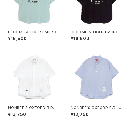
BECOME A TIGER EMBROI
BECOME A TIGER EMBROI
DERED HALFSLEEVE SHIRT
DERED HALFSLEEVE SHIRT
¥16,500
¥16,500
S light-blue
S black
NONBEE’S OXFORD B.D. H
NONBEE’S OXFORD B.D. H
ALF SLEEVE SHIRTS “cockt
ALF SLEEVE SHIRTS “cockt
¥13,750
¥13,750
ail” white
ail” saxe-blue