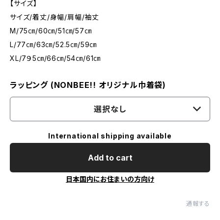
【サイズ】
サイズ/着丈/身幅/肩幅/袖丈
M/75㎝/60㎝/51㎝/57㎝
L/77㎝/63㎝/52.5㎝/59㎝
XL/7９5㎝/66㎝/54㎝/61㎝
ラッピング (NONBEE!! オリジナル巾着袋)
選択なし
International shipping available
Add to cart
日本国内にお住まいの方向け
通報する