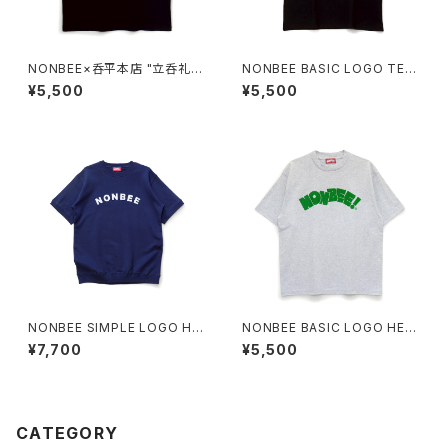
NONBEE×呑平本店 "立呑礼
NONBEE BASIC LOGO TEE
賛" TEE black/white
black/black
¥5,500
¥5,500
NONBEE SIMPLE LOGO HA
NONBEE BASIC LOGO HEA
LF SLEEVE SWEAT navy
VY TEE ash-gray/green
¥7,700
¥5,500
CATEGORY