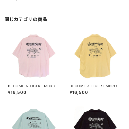
E” EMBROIDERED SHIRTS
blue
同じカテゴリの商品
BECOME A TIGER EMBROI
BECOME A TIGER EMBROI
DERED HALFSLEEVE SHIRT
DERED HALFSLEEVE SHIRT
¥16,500
¥16,500
S light-pink
S light-yellow