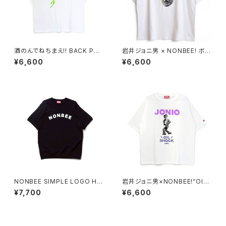
酒のんでねちまえ!! BACK PRI
岩井ジョニ男 × NONBEE! ボウ
NT TEE white/new neon-c
イ風 COLLAB TEE white/re
¥6,600
¥6,600
olor
d
NONBEE SIMPLE LOGO HA
岩井ジョニ男×NONBEE!“OIL
LF SLEEVE SWEAT black
SHOCK” TEE white/purple
¥7,700
¥6,600