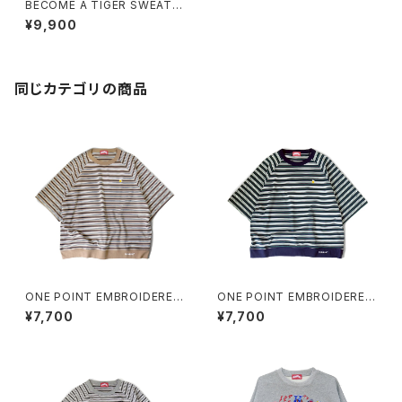
BECOME A TIGER SWEAT n
avy/pastel-yellow
¥9,900
同じカテゴリの商品
ONE POINT EMBROIDERED
ONE POINT EMBROIDERED
“beer” MULTI BORDER HS
“beer” MULTI BORDER HS
¥7,700
¥7,700
SWEATee beige
SWEATee green