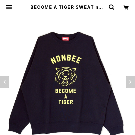
BECOME A TIGER SWEAT nav
y/pastel-yellow | NONBEE WE
B SHOP