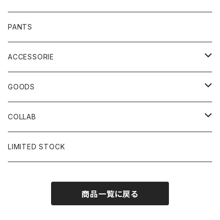
PANTS
ACCESSORIE
CAP
GOODS
BUCKET HAT
STICKER
COLLAB
SOCKS
GLASS
×岩井ジョニ男
LIMITED STOCK
KNIT CAP
BAG
×ホワイト赤マン
商品一覧に戻る
×キン肉マン