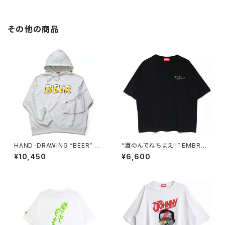
その他の商品
HAND-DRAWING “BEER” H
“酒のんでねちまえ!!” EMBROI
OODIE ash-grey
DERED TEE OVER SIZE bla
¥10,450
¥6,600
ck