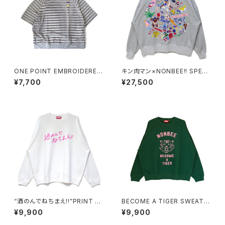
ONE POINT EMBROIDERED
キン肉マン×NONBEE!! SPECI
“beer” MULTI BORDER HS
AL COLLAB EMBROIDERED
¥7,700
¥27,500
SWEATee grey
SWEAT gray/colorful
“酒のんでねちまえ!!”PRINT S
BECOME A TIGER SWEAT g
WEAT white/pink
reen/pastel-pink
¥9,900
¥9,900