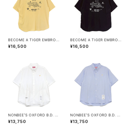
BECOME A TIGER EMBROI
BECOME A TIGER EMBROI
DERED HALFSLEEVE SHIRT
DERED HALFSLEEVE SHIRT
¥16,500
¥16,500
S light-yellow
S black
NONBEE’S OXFORD B.D. H
NONBEE’S OXFORD B.D. H
ALF SLEEVE SHIRTS “cockt
ALF SLEEVE SHIRTS “cockt
¥13,750
¥13,750
ail” white
ail” saxe-blue