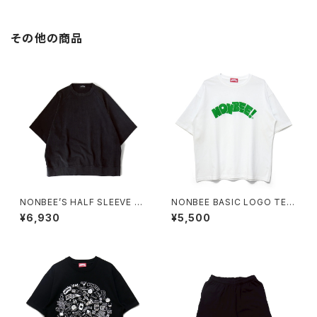
その他の商品
NONBEE’S HALF SLEEVE “S
NONBEE BASIC LOGO TEE
WEATee” pigment-black
white/green (new)
¥6,930
¥5,500