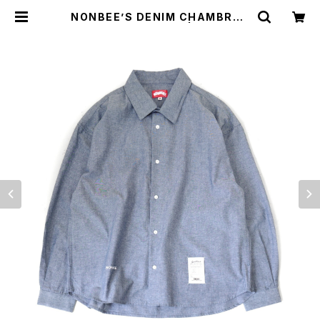
NONBEE’S DENIM CHAMBRAY
SHIRTS light-blue | NONBEE
WEB SHOP