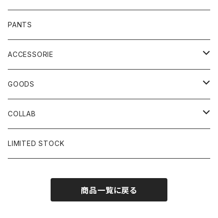
PANTS
ACCESSORIE
CAP
GOODS
BUCKET HAT
STICKER
COLLAB
SOCKS
GLASS
×岩井ジョニ男
LIMITED STOCK
KNIT CAP
BAG
×ホワイト赤マン
商品一覧に戻る
×キン肉マン