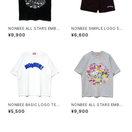
NONBEE ALL STARS EMBR
NONBEE SIMPLE LOGO SW
OIDERED TEE black/white
EAT SHORTS black
¥9,900
¥6,600
NONBEE BASIC LOGO TEE
NONBEE ALL STARS EMBR
white/blue (new)
OIDERED TEE grey/colorful
¥5,500
¥9,900