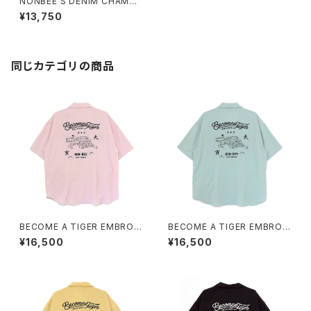
NONBEE’S DENIM CHAMBR
AY SHIRTS light-blue
¥13,750
同じカテゴリの商品
BECOME A TIGER EMBROI
BECOME A TIGER EMBROI
DERED HALFSLEEVE SHIRT
DERED HALFSLEEVE SHIRT
¥16,500
¥16,500
S light-pink
S light-blue