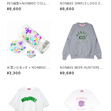
村川絵梨×NONBEE! COLLAB
NONBEE SIMPLE LOGO SW
“徳利刺繍” TEE off-white/pi
EAT SHORTS black
¥6,600
¥6,600
nk
お互いさまっす × NONBEE! C
NONBEE BEER HUNTERS S
OLLAB GLASS SET
WEAT grey/green
¥3,300
¥9,680