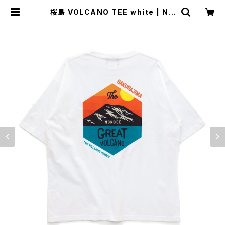
桜島 VOLCANO TEE white | NO
NBEE WEB SHOP