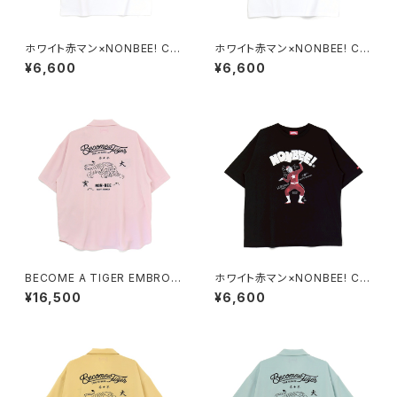
ホワイト赤マン×NONBEE! CO
ホワイト赤マン×NONBEE! CO
LLABORATION TEE white/r
LLABORATION TEE white/b
¥6,600
¥6,600
ed
lack
BECOME A TIGER EMBROI
ホワイト赤マン×NONBEE! CO
DERED HALFSLEEVE SHIRT
LLABORATION TEE black/
¥16,500
¥6,600
S light-pink
white