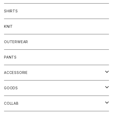
SHIRTS
KNIT
OUTERWEAR
PANTS
ACCESSORIE
CAP
GOODS
BUCKET HAT
STICKER
COLLAB