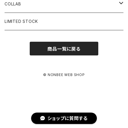
BUCKET HAT
STICKER
COLLAB
SOCKS
GLASS
×岩井ジョニ男
LIMITED STOCK
KNIT CAP
BAG
×ホワイト赤マン
商品一覧に戻る
×キン肉マン
×村川絵梨
© NONBEE WEB SHOP
×所英男
×お互いさまっす
ショップに質問する
×呑平本店