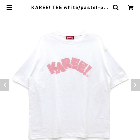
KAREE! TEE white/pastel-pin
k | NONBEE WEB SHOP