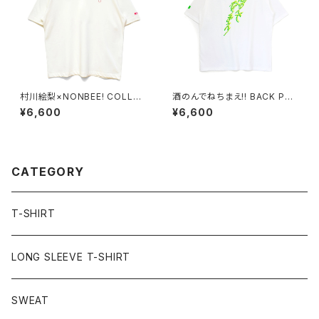
村川絵梨×NONBEE! COLLAB
酒のんでねちまえ!! BACK PRI
“徳利刺繍” TEE off-white/pi
NT TEE white/new neon-c
¥6,600
¥6,600
nk
olor
CATEGORY
T-SHIRT
LONG SLEEVE T-SHIRT
SWEAT