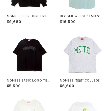
NONBEE BEER HUNTERS S
BECOME A TIGER EMBROI
WEAT black/black
DERED HALFSLEEVE SHIRT
¥9,680
¥16,500
S light-blue
NONBEE BASIC LOGO TEE
NONBEE “酩酊” COLLEGE T
black/black
EE2 ash-grey
¥5,500
¥6,600