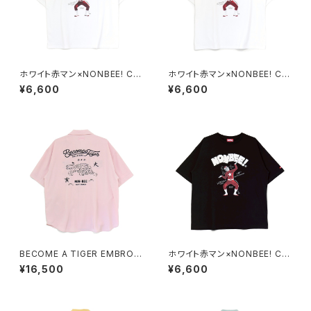
ホワイト赤マン×NONBEE! CO
ホワイト赤マン×NONBEE! CO
LLABORATION TEE white/r
LLABORATION TEE white/b
¥6,600
¥6,600
ed
lack
BECOME A TIGER EMBROI
ホワイト赤マン×NONBEE! CO
DERED HALFSLEEVE SHIRT
LLABORATION TEE black/
¥16,500
¥6,600
S light-pink
white