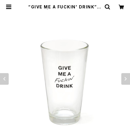
“GIVE ME A FUCKIN' DRINK” G
LASS | NONBEE WEB SHOP