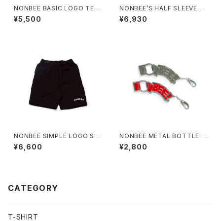
NONBEE BASIC LOGO TEE
NONBEE’S HALF SLEEVE “S
black/black
WEATee” pigment-black
¥5,500
¥6,930
NONBEE SIMPLE LOGO SW
NONBEE METAL BOTTLE O
EAT SHORTS black
PENER
¥6,600
¥2,800
CATEGORY
T-SHIRT