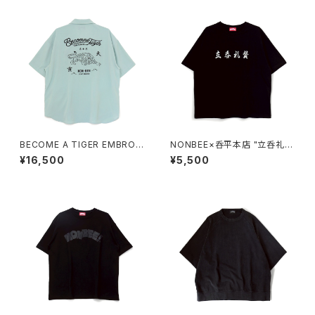
BECOME A TIGER EMBROI
NONBEE×呑平本店 "立呑礼
DERED HALFSLEEVE SHIRT
賛" TEE black/white
¥16,500
¥5,500
S light-blue