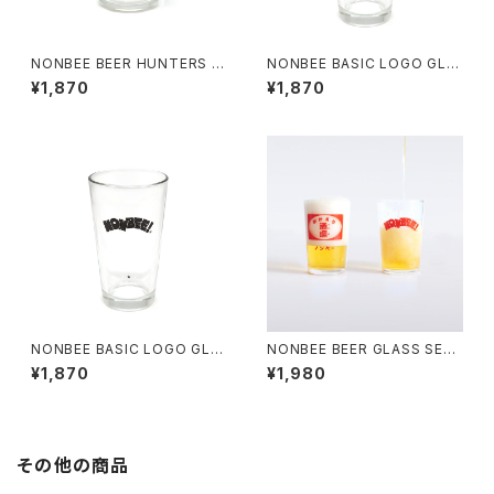
NONBEE BEER HUNTERS G
NONBEE BASIC LOGO GLA
LASS black
SS red
¥1,870
¥1,870
NONBEE BASIC LOGO GLA
NONBEE BEER GLASS SET
SS black
(okaeri/nonbee)
¥1,870
¥1,980
その他の商品