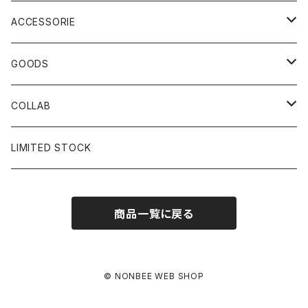
ACCESSORIE
CAP
GOODS
BUCKET HAT
STICKER
COLLAB
SOCKS
GLASS
×岩井ジョニ男
LIMITED STOCK
KNIT CAP
BAG
×ホワイト赤マン
商品一覧に戻る
×キン肉マン
×村川絵梨
© NONBEE WEB SHOP