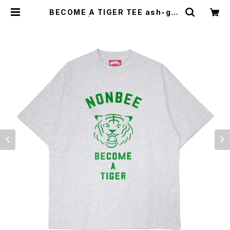
BECOME A TIGER TEE ash-gra
y/green | NONBEE WEB SHOP