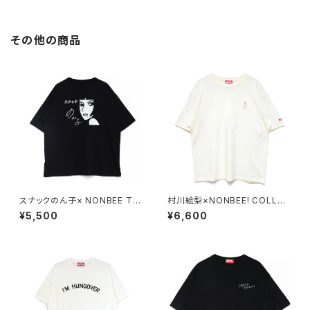
その他の商品
スナックのん子× NONBEE Tシ
村川絵梨×NONBEE! COLLAB
ャツ black/white
“徳利刺繍” TEE off-white/pi
¥5,500
¥6,600
nk