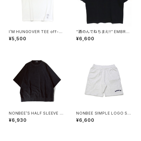
I’M HUNGOVER TEE off-wh
“酒のんでねちまえ!!” EMBROI
ite/black
DERED TEE OVER SIZE bla
¥5,500
¥6,600
ck
NONBEE’S HALF SLEEVE “S
NONBEE SIMPLE LOGO SW
WEATee” pigment-black
EAT SHORTS ash-grey
¥6,930
¥6,600