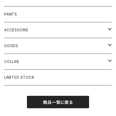
PANTS
ACCESSORIE
CAP
GOODS
BUCKET HAT
STICKER
COLLAB
SOCKS
GLASS
×岩井ジョニ男
LIMITED STOCK
KNIT CAP
BAG
×ホワイト赤マン
商品一覧に戻る
×キン肉マン