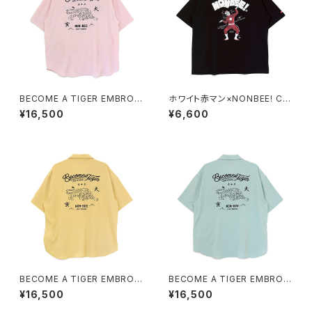
BECOME A TIGER EMBROI
ホワイト赤マン×NONBEE! CO
DERED HALFSLEEVE SHIRT
LLABORATION TEE black/
¥16,500
¥6,600
S light-pink
white
BECOME A TIGER EMBROI
BECOME A TIGER EMBROI
DERED HALFSLEEVE SHIRT
DERED HALFSLEEVE SHIRT
¥16,500
¥16,500
S light-yellow
S light-blue