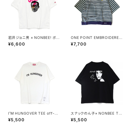
岩井ジョニ男 × NONBEE! ボウ
ONE POINT EMBROIDERED
イ風 COLLAB TEE white/ne
“beer” MULTI BORDER HS
¥6,600
¥7,700
on-pink
SWEATee green
I’M HUNGOVER TEE off-wh
スナックのん子× NONBEE Tシ
ite/black
ャツ black/white
¥5,500
¥5,500