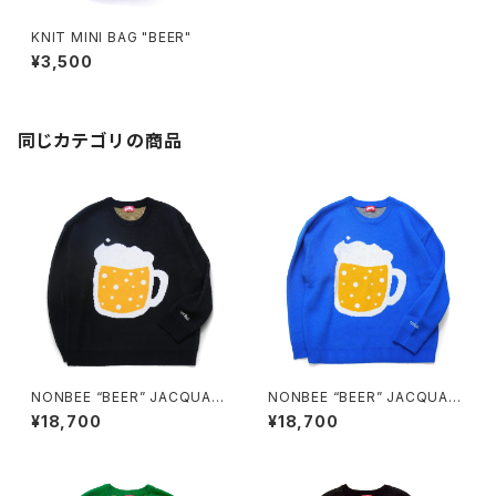
KNIT MINI BAG "BEER"
¥3,500
同じカテゴリの商品
NONBEE “BEER” JACQUAR
NONBEE “BEER” JACQUAR
D KNIT black
D KNIT blue
¥18,700
¥18,700