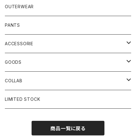
OUTERWEAR
PANTS
ACCESSORIE
CAP
GOODS
BUCKET HAT
STICKER
COLLAB
SOCKS
GLASS
×岩井ジョニ男
LIMITED STOCK
KNIT CAP
BAG
×ホワイト赤マン
商品一覧に戻る
×キン肉マン