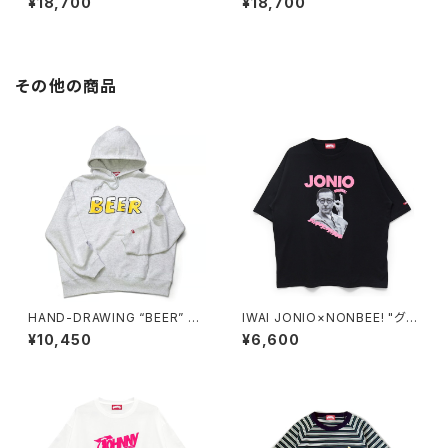
¥18,700
¥18,700
n
その他の商品
HAND-DRAWING “BEER” H
IWAI JONIO×NONBEE! "グッ
OODIE ash-grey
チバー" TEE black
¥10,450
¥6,600