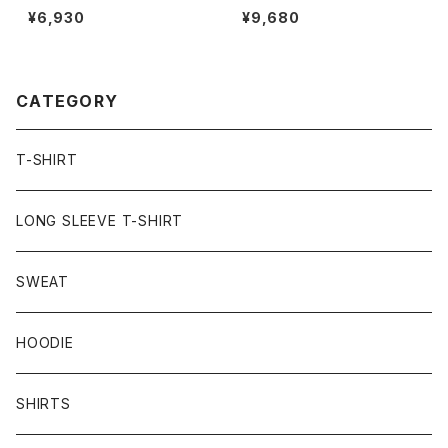
WEATee” pigment-black
WEAT ash-gray/purple
¥6,930
¥9,680
CATEGORY
T-SHIRT
LONG SLEEVE T-SHIRT
SWEAT
HOODIE
SHIRTS