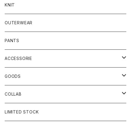
KNIT
OUTERWEAR
PANTS
ACCESSORIE
CAP
GOODS
BUCKET HAT
STICKER
COLLAB
SOCKS
GLASS
×岩井ジョニ男
LIMITED STOCK
KNIT CAP
BAG
×ホワイト赤マン