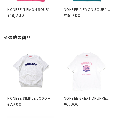
NONBEE “LEMON SOUR” J
NONBEE “LEMON SOUR” J
ACQUARD KNIT pink
ACQUARD KNIT blue-gree
¥18,700
¥18,700
n
その他の商品
NONBEE SIMPLE LOGO HA
NONBEE GREAT DRUNKER
LF SLEEVE SWEAT ash-gre
TEE white
¥7,700
¥6,600
y