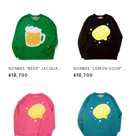
NONBEE “BEER” JACQUAR
NONBEE “LEMON SOUR” J
D KNIT green
ACQUARD KNIT black
¥18,700
¥18,700