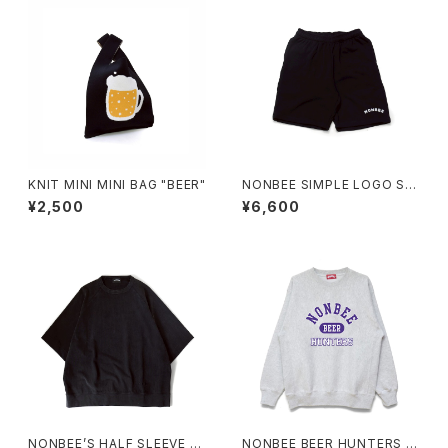
KNIT MINI MINI BAG "BEER"
NONBEE SIMPLE LOGO SW
EAT SHORTS black
¥2,500
¥6,600
NONBEE’S HALF SLEEVE “S
NONBEE BEER HUNTERS S