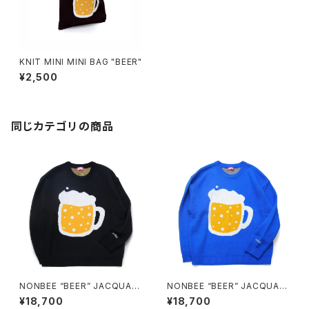
KNIT MINI MINI BAG "BEER"
¥2,500
同じカテゴリの商品
NONBEE “BEER” JACQUAR
NONBEE “BEER” JACQUAR
D KNIT black
D KNIT blue
¥18,700
¥18,700