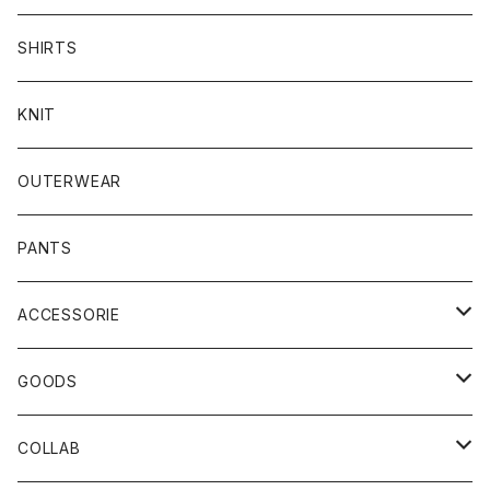
SHIRTS
KNIT
OUTERWEAR
PANTS
ACCESSORIE
CAP
GOODS
BUCKET HAT
STICKER
COLLAB