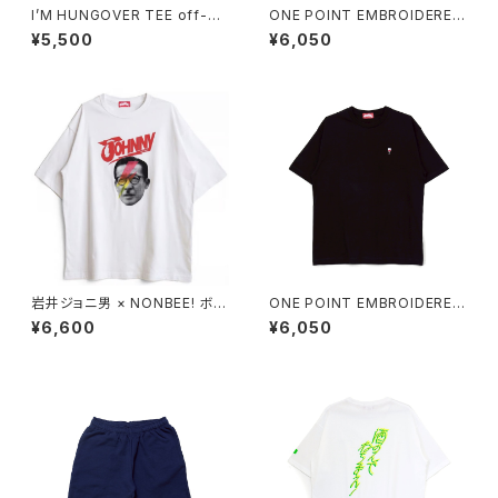
I’M HUNGOVER TEE off-wh
ONE POINT EMBROIDERED
ite/black
“wine” TEE white
¥5,500
¥6,050
岩井ジョニ男 × NONBEE! ボウ
ONE POINT EMBROIDERED
イ風 COLLAB TEE white/re
“wine” TEE black
¥6,600
¥6,050
d