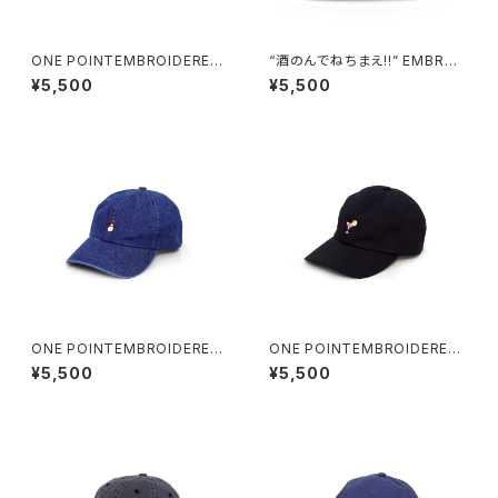
ONE POINTEMBROIDERED
“酒のんでねちまえ!!” EMBROI
CAP “whiskey” cotton
DERED CAP black
¥5,500
¥5,500
ONE POINTEMBROIDERED
ONE POINTEMBROIDERED
CAP “whiskey” denim
CAP “cocktail” cotton
¥5,500
¥5,500