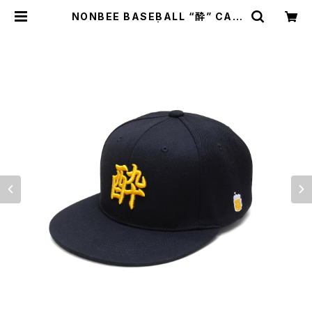
NONBEE BASEBALL “酔” CAP
NEW VERSION | NONBEE WEB
SHOP