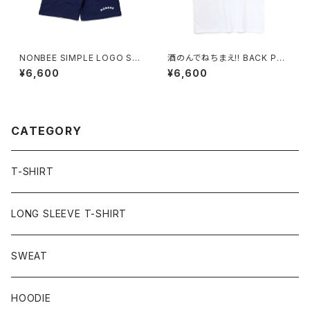
NONBEE SIMPLE LOGO SW
酒のんでねちまえ!! BACK PRI
EAT SHORTS navy
NT TEE white/new neon-c
¥6,600
¥6,600
olor
CATEGORY
T-SHIRT
LONG SLEEVE T-SHIRT
SWEAT
HOODIE