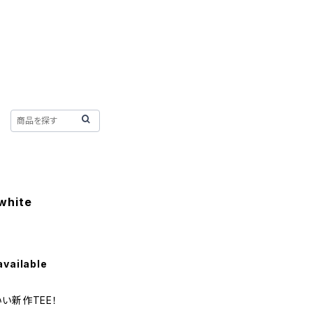
white
available
い新作TEE！