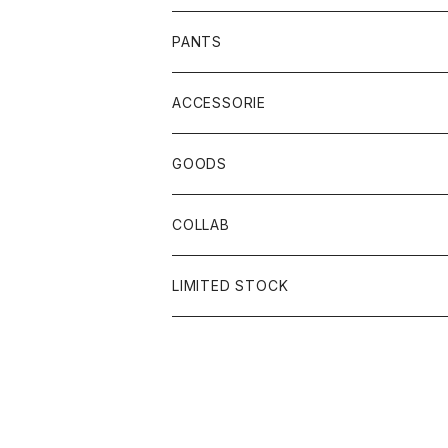
PANTS
ACCESSORIE
CAP
GOODS
BUCKET HAT
STICKER
COLLAB
SOCKS
GLASS
×岩井ジョニ男
LIMITED STOCK
KNIT CAP
BAG
×ホワイト赤マン
×キン肉マン