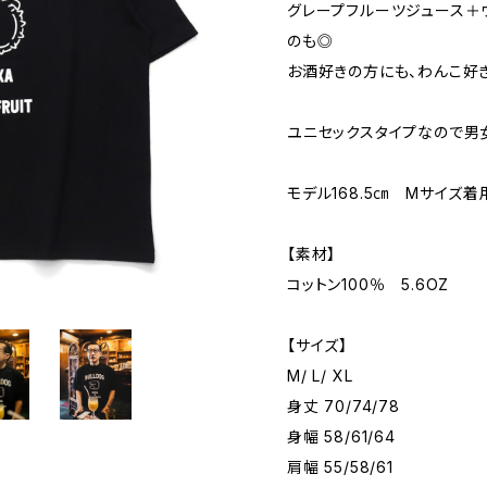
グレープフルーツジュース＋
のも◎
お酒好きの方にも、わんこ好
ユニセックスタイプなので男
モデル168.5㎝ Mサイズ着
【素材】
コットン100％ 5.6OZ
【サイズ】
M/ L/ XL
身丈 70/74/78
身幅 58/61/64
肩幅 55/58/61