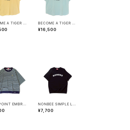
ME A TIGER E
BECOME A TIGER E
IDERED HALF
MBROIDERED HALF
500
¥16,500
E SHIRTS ligh
SLEEVE SHIRTS ligh
low
t-blue
NT EMBROI
NONBEE SIMPLE LO
D “beer” MULT
GO HALF SLEEVE S
00
¥7,700
RDER HS SWEA
WEAT black
ee green