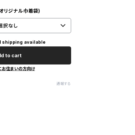
! オリジナル巾着袋)
選択なし
l shipping available
d to cart
にお住まいの方向け
通報する