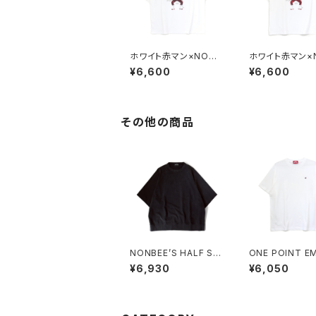
ホワイト赤マン×NONB
ホワイト赤マン×
EE! COLLABORATIO
EE! COLLABO
¥6,600
¥6,600
N TEE white/red
N TEE white/b
その他の商品
NONBEE’S HALF SL
ONE POINT EMBROI
EEVE “SWEATee” pi
DERED “wine”
¥6,930
¥6,050
gment-black
white