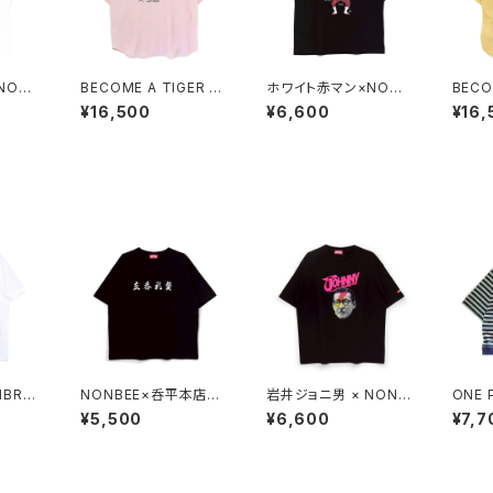
NONB
BECOME A TIGER E
ホワイト赤マン×NONB
BECO
RATIO
MBROIDERED HALF
EE! COLLABORATIO
MBRO
¥16,500
¥6,600
¥16,
lack
SLEEVE SHIRTS ligh
N TEE black/white
SLEEV
t-pink
t-yel
NONBEE×呑平本店
岩井ジョニ男 × NONB
ONE POI
 TEE
"立呑礼賛" TEE blac
EE! ボウイ風 COLLAB
DERE
¥5,500
¥6,600
¥7,7
k/white
TEE black/neon-pin
I BO
k
T