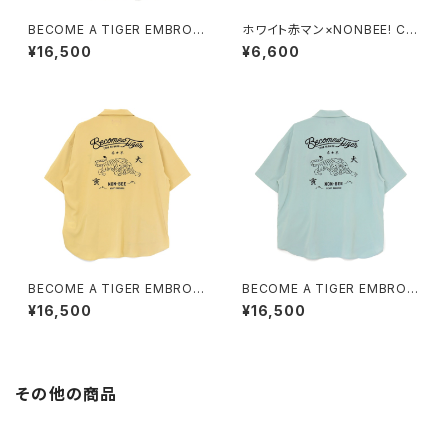
BECOME A TIGER EMBROI
ホワイト赤マン×NONBEE! CO
DERED HALFSLEEVE SHIRT
LLABORATION TEE black/
¥16,500
¥6,600
S light-pink
white
BECOME A TIGER EMBROI
BECOME A TIGER EMBROI
DERED HALFSLEEVE SHIRT
DERED HALFSLEEVE SHIRT
¥16,500
¥16,500
S light-yellow
S light-blue
その他の商品