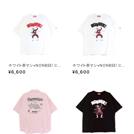
ホワイト赤マン×NONBEE! CO
ホワイト赤マン×NONBEE! CO
LLABORATION TEE white/r
LLABORATION TEE white/b
¥6,600
¥6,600
ed
lack