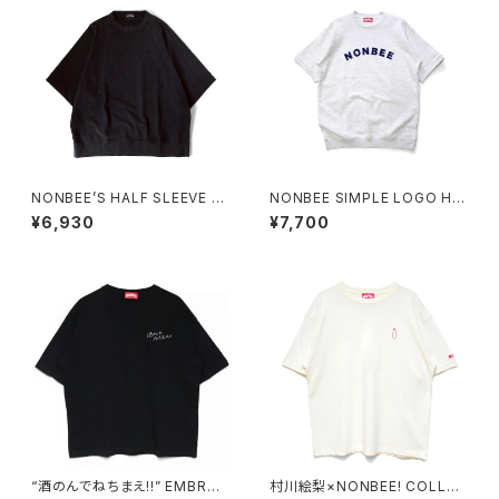
NONBEE’S HALF SLEEVE “S
NONBEE SIMPLE LOGO HA
WEATee” pigment-black
LF SLEEVE SWEAT ash-gre
¥6,930
¥7,700
y
“酒のんでねちまえ!!” EMBROI
村川絵梨×NONBEE! COLLAB