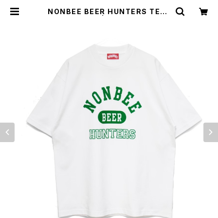
NONBEE BEER HUNTERS TEE2
white/green | NONBEE WEB S
HOP