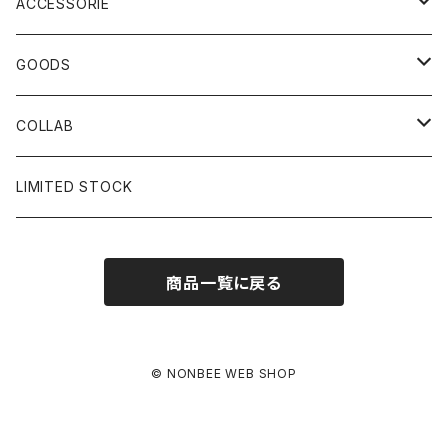
ACCESSORIE
CAP
GOODS
BUCKET HAT
STICKER
COLLAB
SOCKS
GLASS
×岩井ジョニ男
LIMITED STOCK
KNIT CAP
BAG
×ホワイト赤マン
商品一覧に戻る
×キン肉マン
×村川絵梨
© NONBEE WEB SHOP
×所英男