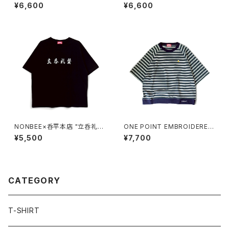
DERED TEE OVER SIZE bla
“徳利刺繍” TEE off-white/pi
¥6,600
¥6,600
ck
nk
NONBEE×呑平本店 "立呑礼
ONE POINT EMBROIDERED
賛" TEE black/white
“beer” MULTI BORDER HS
¥5,500
¥7,700
SWEATee green
CATEGORY
T-SHIRT