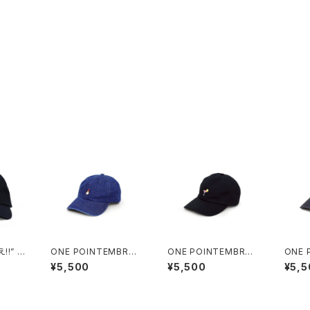
!” E
ONE POINTEMBROI
ONE POINTEMBROI
ONE 
AP b
DERED CAP “whiske
DERED CAP “cockta
DERE
¥5,500
¥5,500
¥5,5
y” denim
il” cotton
il” d