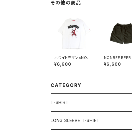
その他の商品
ホワイト赤マン×NONB
NONBEE BEER
EE! COLLABORATIO
H SHORTS kha
¥6,600
¥6,600
N TEE white/black
CATEGORY
T-SHIRT
LONG SLEEVE T-SHIRT