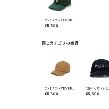
ONE POINTEMBROI
DERED CAP “beer”
¥5,500
cotton
同じカテゴリの商品
ONE POINTEMBROI
“酒のんでねちまえ!
DERED CAP “whiske
MBROIDERED C
¥5,500
¥5,500
y” cotton
lack