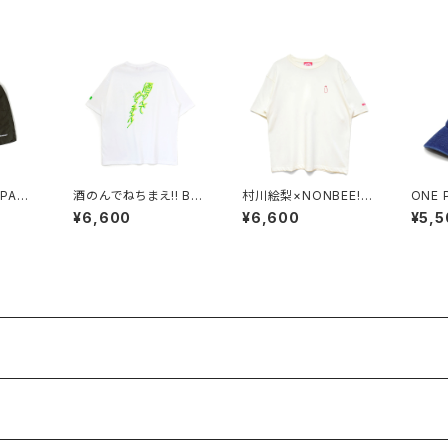
 PATC
酒のんでねちまえ!! BA
村川絵梨×NONBEE! C
ONE 
ki
CK PRINT TEE whit
OLLAB “徳利刺繍” TE
DERE
¥6,600
¥6,600
¥5,5
e/new neon-color
E off-white/pink
deni