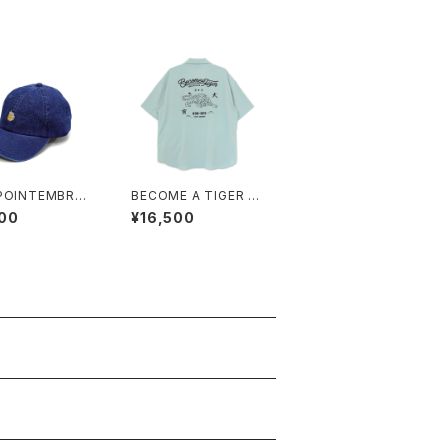
POINTEMBROI
BECOME A TIGER E
D CAP “beer”
MBROIDERED HALF
00
¥16,500
m
SLEEVE SHIRTS ligh
t-blue