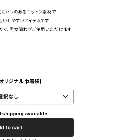
度にハリのあるコットン素材で
合わせやすいアイテムです
ので、男女問わずご使用いただけます
! オリジナル巾着袋)
選択なし
l shipping available
d to cart