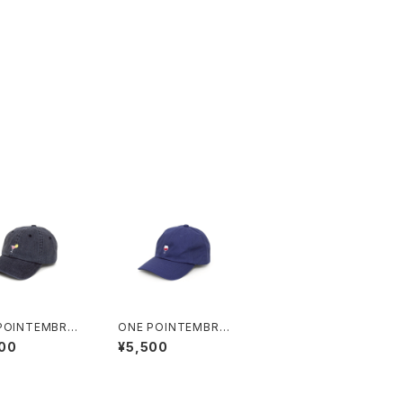
POINTEMBROI
ONE POINTEMBROI
D CAP “cockta
DERED CAP “wine”
00
¥5,500
enim
cotton