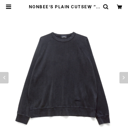
NONBEE’S PLAIN CUTSEW “S
WEATee” pigment-black | NO
NBEE WEB SHOP