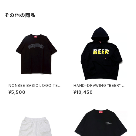
その他の商品
NONBEE BASIC LOGO TEE
HAND-DRAWING “BEER” H
black/black
OODIE black
¥5,500
¥10,450