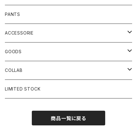
PANTS
ACCESSORIE
CAP
GOODS
BUCKET HAT
STICKER
COLLAB
SOCKS
GLASS
×岩井ジョニ男
LIMITED STOCK
KNIT CAP
BAG
×ホワイト赤マン
商品一覧に戻る
×キン肉マン