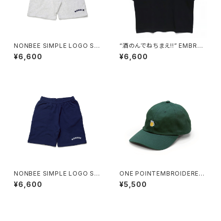
NONBEE SIMPLE LOGO SW
“酒のんでねちまえ!!” EMBROI
EAT SHORTS ash-grey
DERED TEE OVER SIZE bla
¥6,600
¥6,600
ck
NONBEE SIMPLE LOGO SW
ONE POINTEMBROIDERED
EAT SHORTS navy
CAP “beer” cotton
¥6,600
¥5,500