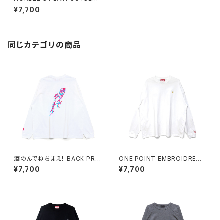
“SWEATee” pigment-black
¥7,700
同じカテゴリの商品
酒のんでねちまえ！ BACK PRI
ONE POINT EMBROIDRED
NT LONG SLEEVE TEE whit
“BEER” LONG SLEEVE TEE
¥7,700
¥7,700
e/pink
white