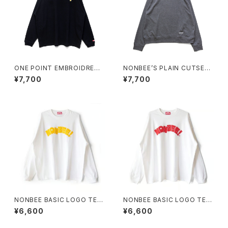
ONE POINT EMBROIDRED
NONBEE’S PLAIN CUTSEW
“BEER” LONG SLEEVE TEE
“SWEATee” grey
¥7,700
¥7,700
black
NONBEE BASIC LOGO TEE
NONBEE BASIC LOGO TEE
(LONG SLEEVE) white/yello
(LONG SLEEVE) white/red
¥6,600
¥6,600
w