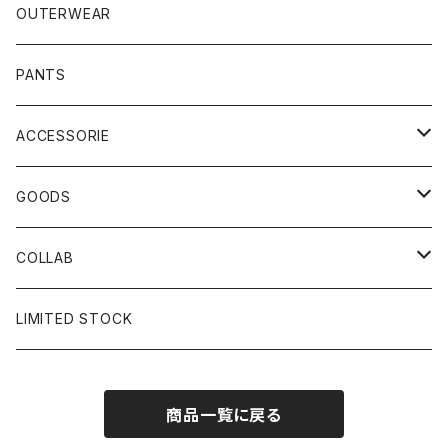
OUTERWEAR
PANTS
ACCESSORIE
CAP
GOODS
BUCKET HAT
STICKER
COLLAB
SOCKS
GLASS
×岩井ジョニ男
LIMITED STOCK
KNIT CAP
BAG
×ホワイト赤マン
商品一覧に戻る
×キン肉マン