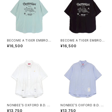
BECOME A TIGER EMBROI
BECOME A TIGER EMBROI
DERED HALFSLEEVE SHIRT
DERED HALFSLEEVE SHIRT
¥16,500
¥16,500
S light-blue
S black
NONBEE’S OXFORD B.D. H
NONBEE’S OXFORD B.D. H
ALF SLEEVE SHIRTS “cockt
ALF SLEEVE SHIRTS “cockt
¥13,750
¥13,750