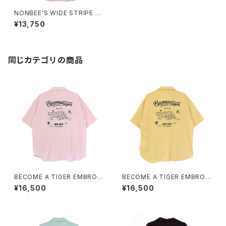
NONBEE’S WIDE STRIPE S
HIRT “GIVE ME A DRINK” pi
¥13,750
nk
同じカテゴリの商品
BECOME A TIGER EMBROI
BECOME A TIGER EMBROI
DERED HALFSLEEVE SHIRT
DERED HALFSLEEVE SHIRT
¥16,500
¥16,500
S light-pink
S light-yellow