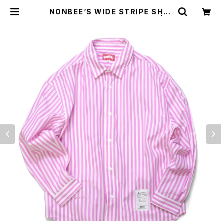
NONBEE’S WIDE STRIPE SHIR
T “GIVE ME A DRINK” pink | N
ONBEE WEB SHOP