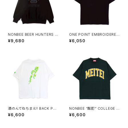
NONBEE BEER HUNTERS S
ONE POINT EMBROIDERED
WEAT black/black
“wine” TEE black
¥9,680
¥6,050
酒のんでねちまえ!! BACK PRI
NONBEE “酩酊” COLLEGE T
NT TEE white/new neon-c
EE2 green
¥6,600
¥6,600
olor