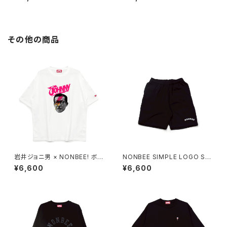
ail” white
ail” saxe-blue
その他の商品
岩井ジョニ男 × NONBEE! ボウ
NONBEE SIMPLE LOGO SW
イ風 COLLAB TEE white/ne
EAT SHORTS black
¥6,600
¥6,600
on-pink