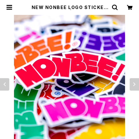
NEW NONBEE LOGO STICKER
SET “9colors” | NONBEE WEB
SHOP