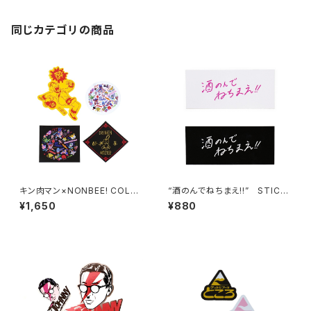
同じカテゴリの商品
キン肉マン×NONBEE! COLLA
“酒のんでねちまえ!!” STICK
B STICKER 4枚セット
ER SET（２colors)
¥1,650
¥880