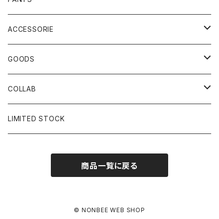
ACCESSORIE
CAP
GOODS
BUCKET HAT
STICKER
COLLAB
SOCKS
GLASS
×岩井ジョニ男
LIMITED STOCK
KNIT CAP
BAG
×ホワイト赤マン
商品一覧に戻る
×キン肉マン
×村川絵梨
© NONBEE WEB SHOP