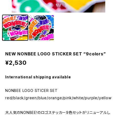
1
/2
NEW NONBEE LOGO STICKER SET “9colors”
¥2,530
International shipping available
NONBEE LOGO STICER SET
red/black/green/blue/orange/pink/white/purple/yellow
大人気のNONBEE!のロゴステッカー9色セットがリニューアルし