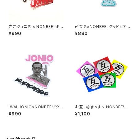
岩井ジョニ男 × NONBEE! ボウ
所英男×NONBEE! グッドビア
イ風コラボステッカー2枚セット
ーのところ STICKER 2枚セット
¥990
¥880
IWAI JONIO×NONBEE! “グッ
お互いさまっす × NONBEE! C
チバー” STICKER 2枚セット
OLLAB “互” STICKER SET(5
¥990
¥1,100
colors)