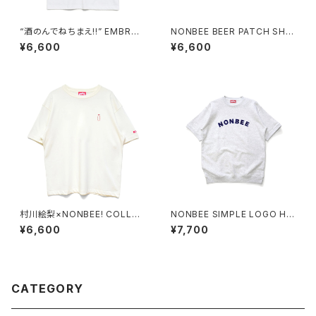
“酒のんでねちまえ!!” EMBROI
NONBEE BEER PATCH SHO
DERED TEE BASIC SIZE whi
RTS black
¥6,600
¥6,600
te/black
村川絵梨×NONBEE! COLLAB
NONBEE SIMPLE LOGO HA
“徳利刺繍” TEE off-white/pi
LF SLEEVE SWEAT ash-gre
¥6,600
¥7,700
nk
y
CATEGORY