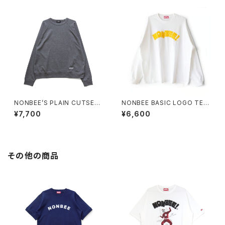
NONBEE’S PLAIN CUTSEW
NONBEE BASIC LOGO TEE
“SWEATee” grey
(LONG SLEEVE) white/yello
¥7,700
¥6,600
w
その他の商品