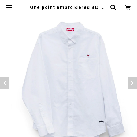
One point embroidered BD Sh
irts (wine) white | NONBEE W
EB SHOP