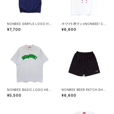
NONBEE SIMPLE LOGO HA
ホワイト赤マン×NONBEE! CO
LF SLEEVE SWEAT navy
LLABORATION TEE white/b
¥7,700
¥6,600
lack
NONBEE BASIC LOGO HEA
NONBEE BEER PATCH SHO
VY TEE ash-gray/green
RTS black
¥5,500
¥6,600