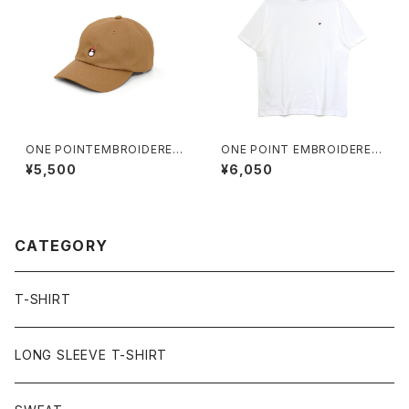
ONE POINTEMBROIDERED
ONE POINT EMBROIDERED
CAP “whiskey” cotton
“wine” TEE white
¥5,500
¥6,050
CATEGORY
T-SHIRT
LONG SLEEVE T-SHIRT