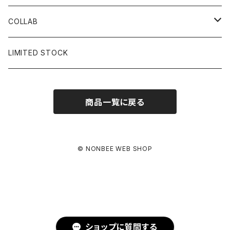
BUCKET HAT
STICKER
COLLAB
SOCKS
GLASS
×岩井ジョニ男
LIMITED STOCK
KNIT CAP
BAG
×ホワイト赤マン
商品一覧に戻る
×キン肉マン
×村川絵梨
© NONBEE WEB SHOP
×所英男
×お互いさまっす
ショップに質問する