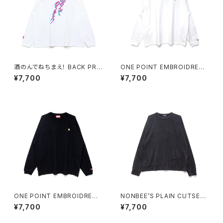
酒のんでねちまえ！ BACK PRI
ONE POINT EMBROIDRED
NT LONG SLEEVE TEE whit
“BEER” LONG SLEEVE TEE
¥7,700
¥7,700
e/pink
white
ONE POINT EMBROIDRED
NONBEE’S PLAIN CUTSEW
“BEER” LONG SLEEVE TEE
“SWEATee” pigment-black
¥7,700
¥7,700
black