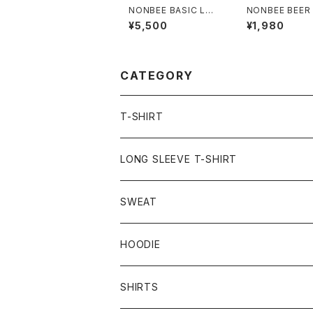
NONBEE BASIC LOG
NONBEE BEER
O HEAVY TEE ash-g
S SET (okaeri
¥5,500
¥1,980
ray/green
ee)
CATEGORY
T-SHIRT
LONG SLEEVE T-SHIRT
SWEAT
HOODIE
SHIRTS