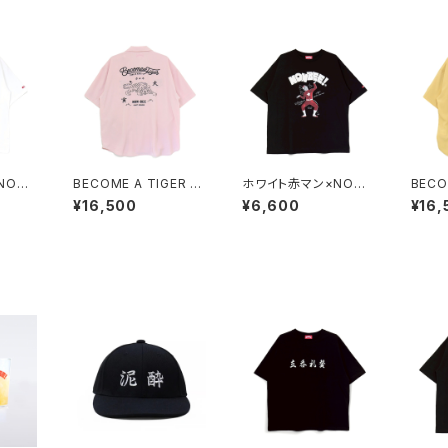
NONB
BECOME A TIGER E
ホワイト赤マン×NONB
BECO
RATIO
MBROIDERED HALF
EE! COLLABORATIO
MBRO
¥16,500
¥6,600
¥16,
lack
SLEEVE SHIRTS ligh
N TEE black/white
SLEEV
t-pink
t-yel