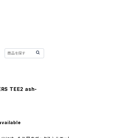
RS TEE2 ash-
available