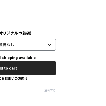
! オリジナル巾着袋)
選択なし
l shipping available
d to cart
にお住まいの方向け
通報する