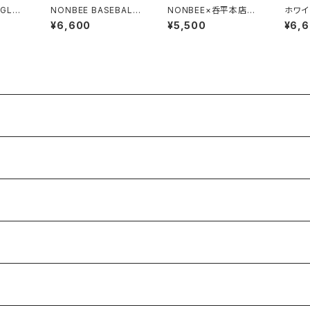
 GLAS
NONBEE BASEBALL
NONBEE×呑平本店
ホワイ
/nonb
"泥酔" CAP
"立呑礼賛" TEE blac
EE! 
¥6,600
¥5,500
¥6,
k/white
N TEE