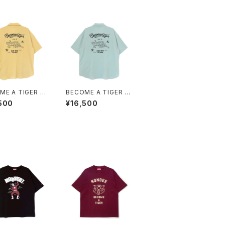
ME A TIGER E
BECOME A TIGER E
IDERED HALF
MBROIDERED HALF
500
¥16,500
E SHIRTS ligh
SLEEVE SHIRTS ligh
low
t-blue