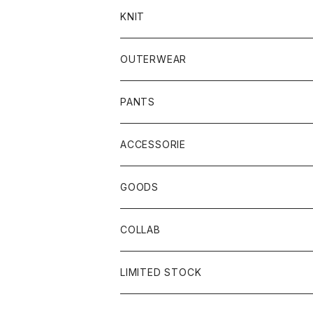
KNIT
OUTERWEAR
PANTS
ACCESSORIE
CAP
GOODS
BUCKET HAT
STICKER
COLLAB
SOCKS
GLASS
×岩井ジョニ男
LIMITED STOCK