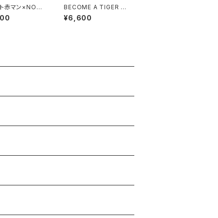
ト赤マン×NONB
BECOME A TIGER T
COLLABORATIO
EE burgundy/off-wh
600
¥6,600
 black/white
ite