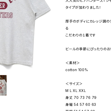
大人気のビアハンターズTシ
タイプが加わりました！
厚手のボディにカレッジ調の
る
こだわりの１着です
ビールの季節にぴったりのお
＜素材＞
cotton 100%
＜サイズ＞
M L XL XXL
身丈 70 73 76 79
身幅 54 57 60 63