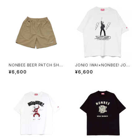
NONBEE BEER PATCH SHO
JONIO IWAI×NONBEE! JOH
RTS beige
NNY NIGHT FEVER TEE whi
¥6,600
¥6,600
te/black