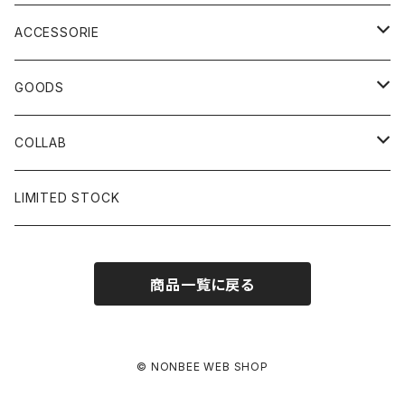
ACCESSORIE
CAP
GOODS
BUCKET HAT
STICKER
COLLAB
SOCKS
GLASS
×岩井ジョニ男
LIMITED STOCK
KNIT CAP
BAG
×ホワイト赤マン
商品一覧に戻る
×キン肉マン
×村川絵梨
© NONBEE WEB SHOP