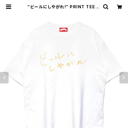
“ビールにしやがれ!” PRINT TEE w
hite/yellow | NONBEE WEB SH
OP