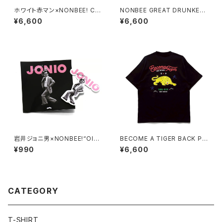
ホワイト赤マン×NONBEE! CO
NONBEE GREAT DRUNKER
LLABORATION TEE white/b
TEE black
¥6,600
¥6,600
lack
岩井ジョニ男×NONBEE!“OIL
BECOME A TIGER BACK PR
SHOCK” STICKER SET
INT TEE black
¥990
¥6,600
CATEGORY
T-SHIRT