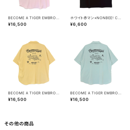
BECOME A TIGER EMBROI
ホワイト赤マン×NONBEE! CO
DERED HALFSLEEVE SHIRT
LLABORATION TEE black/
¥16,500
¥6,600
S light-pink
white
BECOME A TIGER EMBROI
BECOME A TIGER EMBROI
DERED HALFSLEEVE SHIRT
DERED HALFSLEEVE SHIRT
¥16,500
¥16,500
S light-yellow
S light-blue
その他の商品