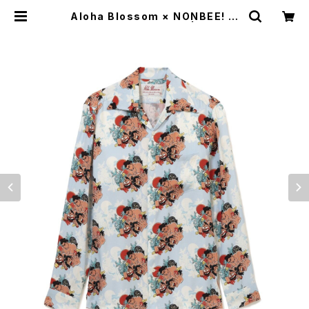
Aloha Blossom × NONBEE! ハ
ワイアンシャツ 長袖 水色 | NONBE
E WEB SHOP