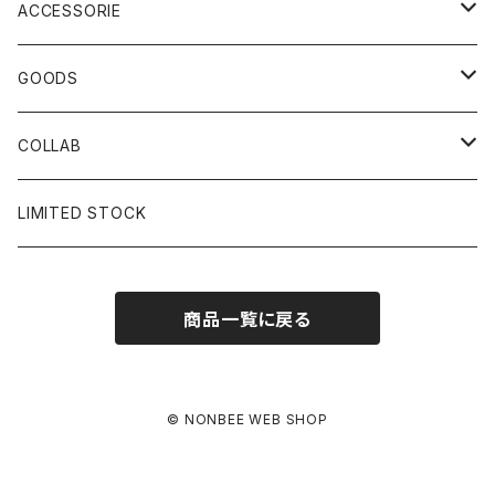
ACCESSORIE
CAP
GOODS
BUCKET HAT
STICKER
COLLAB
SOCKS
GLASS
×岩井ジョニ男
LIMITED STOCK
KNIT CAP
BAG
×ホワイト赤マン
商品一覧に戻る
×キン肉マン
×村川絵梨
© NONBEE WEB SHOP
×所英男