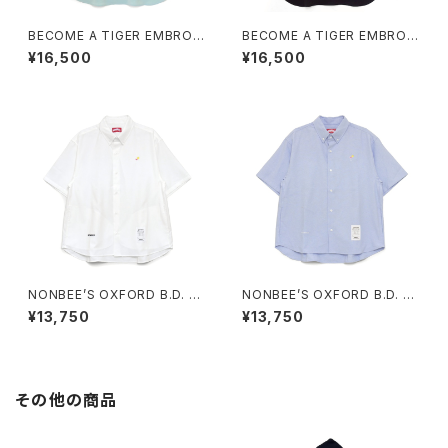
BECOME A TIGER EMBROI
BECOME A TIGER EMBROI
DERED HALFSLEEVE SHIRT
DERED HALFSLEEVE SHIRT
¥16,500
¥16,500
S light-blue
S black
NONBEE’S OXFORD B.D. H
NONBEE’S OXFORD B.D. H
ALF SLEEVE SHIRTS “cockt
ALF SLEEVE SHIRTS “cockt
¥13,750
¥13,750
ail” white
ail” saxe-blue
その他の商品