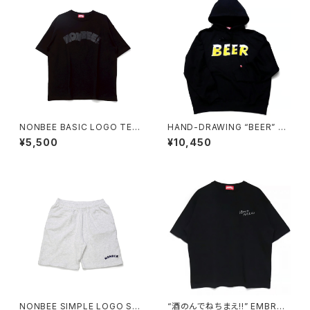
NONBEE BASIC LOGO TEE
HAND-DRAWING “BEER” H
black/black
OODIE black
¥5,500
¥10,450
NONBEE SIMPLE LOGO SW
“酒のんでねちまえ!!” EMBROI