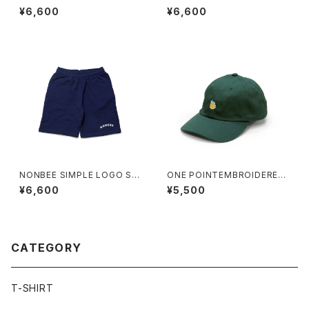
EAT SHORTS ash-grey
DERED TEE OVER SIZE bla
¥6,600
¥6,600
ck
NONBEE SIMPLE LOGO SW
ONE POINTEMBROIDERED
EAT SHORTS navy
CAP “beer” cotton
¥6,600
¥5,500
CATEGORY
T-SHIRT