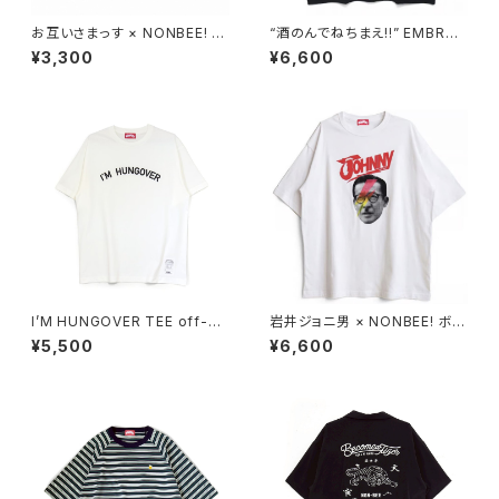
お互いさまっす × NONBEE! C
“酒のんでねちまえ!!” EMBROI
OLLAB GLASS SET
DERED TEE OVER SIZE bla
¥3,300
¥6,600
ck
I’M HUNGOVER TEE off-wh
岩井ジョニ男 × NONBEE! ボウ
ite/black
イ風 COLLAB TEE white/re
¥5,500
¥6,600
d