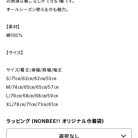
お洒落な着こなしができる1着です。
オールシーズン使えるのも魅力。
【素材】
綿100%
【サイズ】
サイズ/着丈/身幅/肩幅/袖丈
S/71㎝/62㎝/62㎝/55㎝
M/74㎝/65㎝/65㎝/57㎝
L/76㎝/68㎝/68㎝/59㎝
XL/78㎝/71㎝/71㎝/61㎝
ラッピング (NONBEE!! オリジナル巾着袋)
選択なし