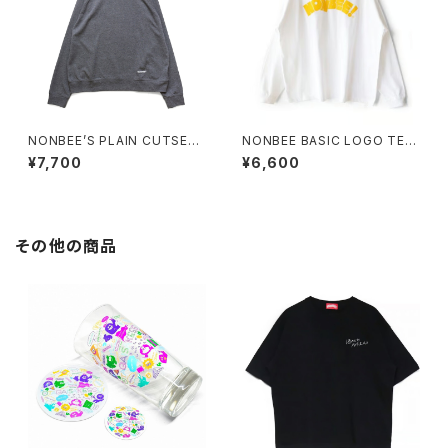
NONBEE’S PLAIN CUTSEW
NONBEE BASIC LOGO TEE
“SWEATee” grey
(LONG SLEEVE) white/yello
¥7,700
¥6,600
w
その他の商品