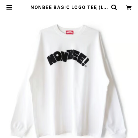
NONBEE BASIC LOGO TEE (LO
NG SLEEVE) white/black | NO
NBEE WEB SHOP