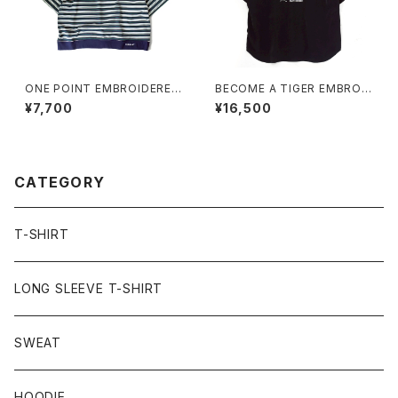
ONE POINT EMBROIDERED
BECOME A TIGER EMBROI
“beer” MULTI BORDER HS
DERED HALFSLEEVE SHIRT
¥7,700
¥16,500
SWEATee green
S black
CATEGORY
T-SHIRT
LONG SLEEVE T-SHIRT
SWEAT
HOODIE