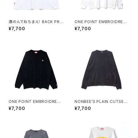
酒のんでねちまえ！ BACK PRI
ONE POINT EMBROIDRED
NT LONG SLEEVE TEE whit
“BEER” LONG SLEEVE TEE
¥7,700
¥7,700
e/pink
white
ONE POINT EMBROIDRED
NONBEE’S PLAIN CUTSEW
“BEER” LONG SLEEVE TEE
“SWEATee” pigment-black
¥7,700
¥7,700
black