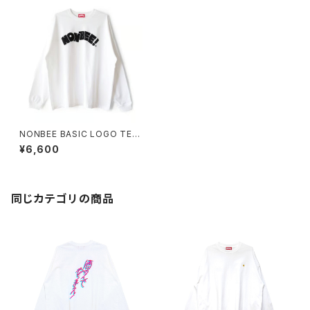
NONBEE BASIC LOGO TEE
(LONG SLEEVE) white/blac
¥6,600
k
同じカテゴリの商品