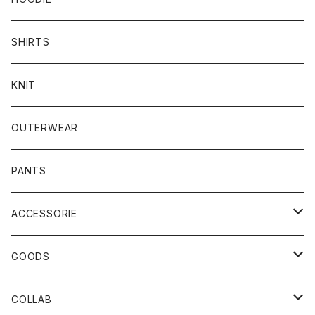
SHIRTS
KNIT
OUTERWEAR
PANTS
ACCESSORIE
CAP
GOODS
BUCKET HAT
STICKER
COLLAB