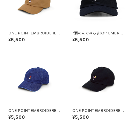
ONE POINTEMBROIDERED
“酒のんでねちまえ!!” EMBROI
CAP “whiskey” cotton
DERED CAP black
¥5,500
¥5,500
ONE POINTEMBROIDERED
ONE POINTEMBROIDERED
CAP “whiskey” denim
CAP “cocktail” cotton
¥5,500
¥5,500