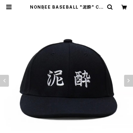
NONBEE BASEBALL "泥酔" CA
P | NONBEE WEB SHOP