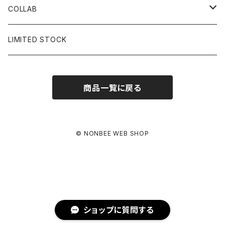
BUCKET HAT
STICKER
COLLAB
SOCKS
GLASS
×岩井ジョニ男
LIMITED STOCK
KNIT CAP
BAG
×ホワイト赤マン
商品一覧に戻る
×キン肉マン
×村川絵梨
© NONBEE WEB SHOP
×所英男
×お互いさまっす
ショップに質問する
×呑平本店