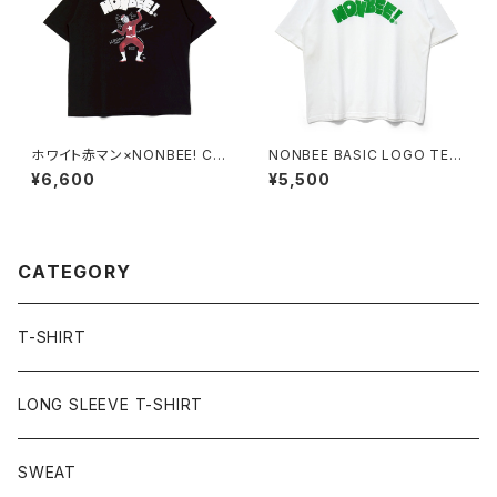
ホワイト赤マン×NONBEE! CO
NONBEE BASIC LOGO TEE
LLABORATION TEE black/
white/green (new)
¥6,600
¥5,500
white
CATEGORY
T-SHIRT
LONG SLEEVE T-SHIRT
SWEAT