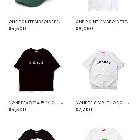
ONE POINTEMBROIDERED
ONE POINT EMBROIDERED
CAP “beer” cotton
“wine” TEE white
¥5,500
¥6,050
NONBEE×呑平本店 "立呑礼
NONBEE SIMPLE LOGO HA
賛" TEE black/white
LF SLEEVE SWEAT ash-gre
¥5,500
¥7,700
y