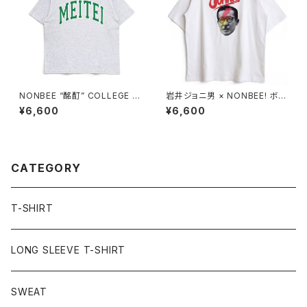
NONBEE “酩酊” COLLEGE T
岩井ジョニ男 × NONBEE! ボウ
EE2 ash-grey
イ風 COLLAB TEE white/re
¥6,600
¥6,600
d
CATEGORY
T-SHIRT
LONG SLEEVE T-SHIRT
SWEAT