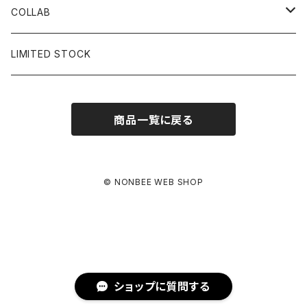
BUCKET HAT
STICKER
COLLAB
SOCKS
GLASS
×岩井ジョニ男
LIMITED STOCK
KNIT CAP
BAG
×ホワイト赤マン
商品一覧に戻る
×キン肉マン
×村川絵梨
© NONBEE WEB SHOP
×所英男
×お互いさまっす
ショップに質問する
×呑平本店