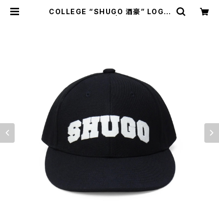
COLLEGE “SHUGO 酒豪” LOGO
BASEBALL CAP | NONBEE WE
B SHOP