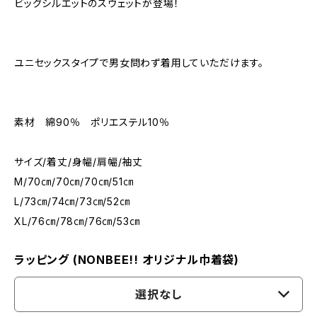
ビッグシルエットのスウェットが登場！
ユニセックスタイプで男女問わず着用していただけます。
素材 綿90％ ポリエステル10％
サイズ/着丈/身幅/肩幅/袖丈
M/70㎝/70㎝/70㎝/51㎝
L/73㎝/74㎝/73㎝/52㎝
XL/76㎝/78㎝/76㎝/53㎝
ラッピング (NONBEE!! オリジナル巾着袋)
選択なし