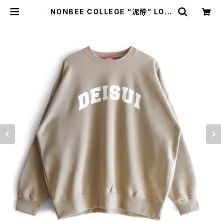
NONBEE COLLEGE “泥酔” LOG
O SWEAT beige/white | NONB
EE WEB SHOP