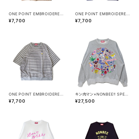
ONE POINT EMBROIDERED
ONE POINT EMBROIDERED
“beer” MULTI BORDER HS
“beer” MULTI BORDER HS
¥7,700
¥7,700
SWEATee beige
SWEATee green
ONE POINT EMBROIDERED
キン肉マン×NONBEE!! SPECI
“beer” MULTI BORDER HS
AL COLLAB EMBROIDERED
¥7,700
¥27,500
SWEATee grey
SWEAT gray/colorful