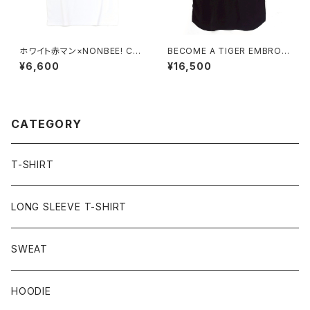
ホワイト赤マン×NONBEE! CO
BECOME A TIGER EMBROI
LLABORATION TEE white/r
DERED HALFSLEEVE SHIRT
¥6,600
¥16,500
ed
S black
CATEGORY
T-SHIRT
LONG SLEEVE T-SHIRT
SWEAT
HOODIE