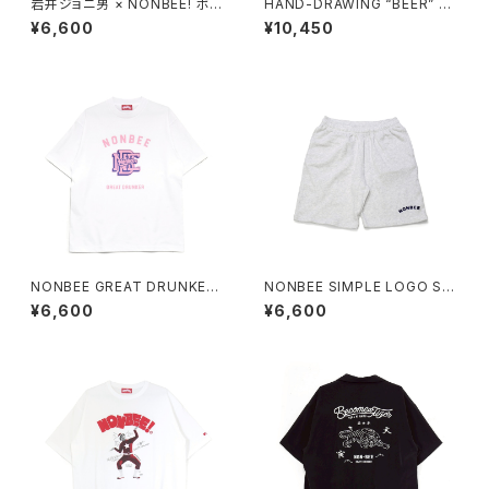
岩井ジョニ男 × NONBEE! ボウ
HAND-DRAWING “BEER” H
イ風 COLLAB TEE black/ne
OODIE black
¥6,600
¥10,450
on-pink
NONBEE GREAT DRUNKER
NONBEE SIMPLE LOGO SW
TEE white
EAT SHORTS ash-grey
¥6,600
¥6,600