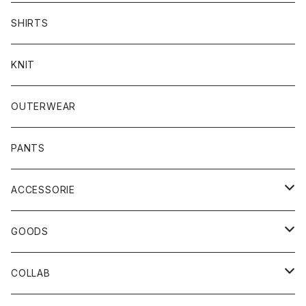
SHIRTS
KNIT
OUTERWEAR
PANTS
ACCESSORIE
CAP
GOODS
BUCKET HAT
STICKER
COLLAB