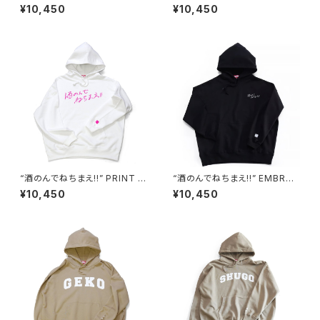
OODIE black/white
DERED HOODIE white/pink
¥10,450
¥10,450
“酒のんでねちまえ!!” PRINT H
“酒のんでねちまえ!!” EMBROI
OODIE white/pink
DERED HOODIE black/whit
¥10,450
¥10,450
e