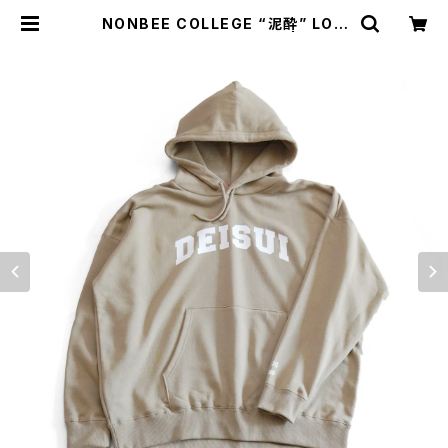
NONBEE COLLEGE “泥酔” LOG
O HOODIE beige/white | NONB
EE WEB SHOP