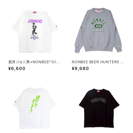
岩井ジョニ男×NONBEE!“OIL
NONBEE BEER HUNTERS S
SHOCK” TEE white/purple
WEAT grey/green
¥6,600
¥9,680