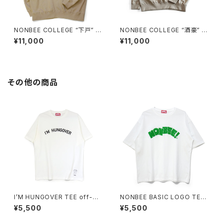
NONBEE COLLEGE “下戸” L
NONBEE COLLEGE “酒豪” L
OGO HOODIE beige/white
OGO HOODIE beige/white
¥11,000
¥11,000
その他の商品
I’M HUNGOVER TEE off-wh
NONBEE BASIC LOGO TEE
ite/black
white/green (new)
¥5,500
¥5,500