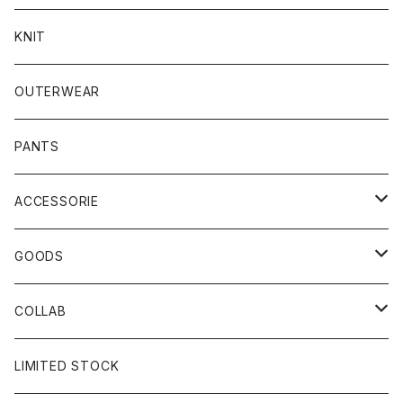
KNIT
OUTERWEAR
PANTS
ACCESSORIE
CAP
GOODS
BUCKET HAT
STICKER
COLLAB
SOCKS
GLASS
×岩井ジョニ男
LIMITED STOCK