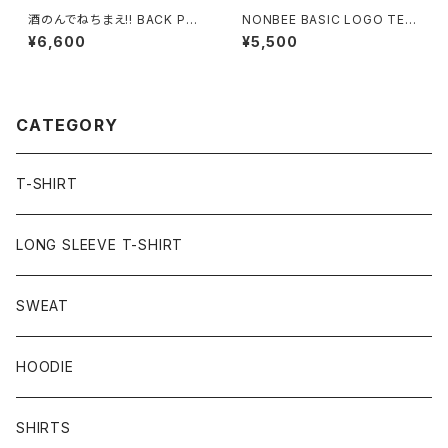
酒のんでねちまえ!! BACK PRI
NONBEE BASIC LOGO TEE
NT TEE white/new neon-c
black/black
¥6,600
¥5,500
olor
CATEGORY
T-SHIRT
LONG SLEEVE T-SHIRT
SWEAT
HOODIE
SHIRTS