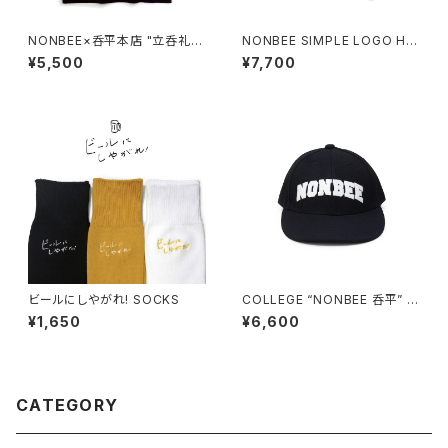
NONBEE×呑平本店 "立呑礼
NONBEE SIMPLE LOGO HA
賛" TEE black/white
LF SLEEVE SWEAT navy
¥5,500
¥7,700
ビールにしやがれ! SOCKS
COLLEGE “NONBEE 呑平” L
OGO BASEBALL CAP
¥1,650
¥6,600
CATEGORY