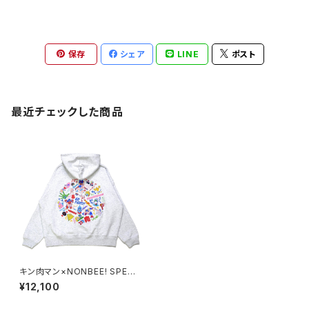
保存
シェア
LINE
ポスト
最近チェックした商品
キン肉マン×NONBEE! SPECI
AL COLLAB PRINT HOODIE
¥12,100
ash-gray/colorful