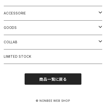
ACCESSORIE
CAP
GOODS
BUCKET HAT
STICKER
COLLAB
SOCKS
GLASS
×岩井ジョニ男
LIMITED STOCK
KNIT CAP
BAG
×ホワイト赤マン
商品一覧に戻る
×キン肉マン
×村川絵梨
© NONBEE WEB SHOP