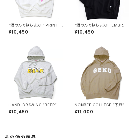
“酒のんでねちまえ!!” PRINT H
“酒のんでねちまえ!!” EMBROI
OODIE white/pink
DERED HOODIE black/whit
¥10,450
¥10,450
e
HAND-DRAWING “BEER” H
NONBEE COLLEGE “下戸” L
OODIE ash-grey
OGO HOODIE beige/white
¥10,450
¥11,000
その他の商品