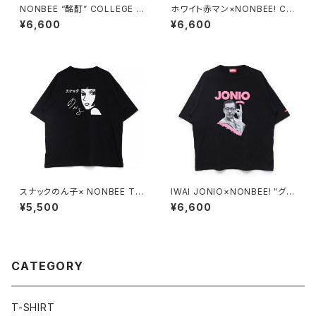
NONBEE “酩酊” COLLEGE T
ホワイト赤マン×NONBEE! CO
EE2 green
LLABORATION TEE black/
¥6,600
¥6,600
white
スナックのん子× NONBEE Tシ
IWAI JONIO×NONBEE! "グッ
ャツ black/white
チバー" TEE black
¥5,500
¥6,600
CATEGORY
T-SHIRT