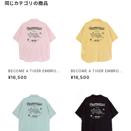
同じカテゴリの商品
BECOME A TIGER EMBROI
BECOME A TIGER EMBROI
DERED HALFSLEEVE SHIRT
DERED HALFSLEEVE SHIRT
¥16,500
¥16,500
S light-pink
S light-yellow