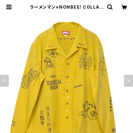
ラーメンマン×NONBEE! COLLAB
EMBROIDERED SHIRTS yellow
| NONBEE WEB SHOP