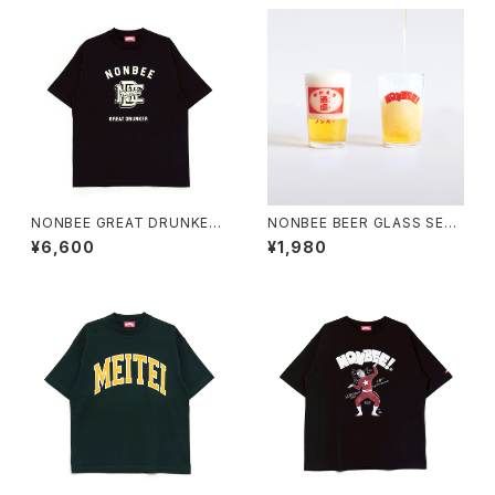
NONBEE GREAT DRUNKER
NONBEE BEER GLASS SET
TEE black
(okaeri/nonbee)
¥6,600
¥1,980