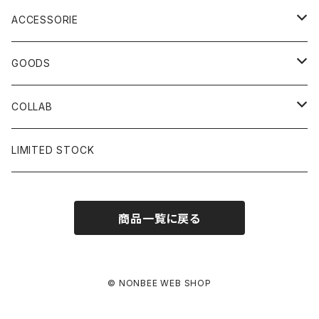
ACCESSORIE
CAP
GOODS
BUCKET HAT
STICKER
COLLAB
SOCKS
GLASS
×岩井ジョニ男
LIMITED STOCK
KNIT CAP
BAG
×ホワイト赤マン
商品一覧に戻る
×キン肉マン
×村川絵梨
© NONBEE WEB SHOP