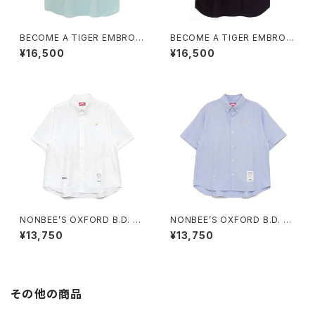
BECOME A TIGER EMBROI
BECOME A TIGER EMBROI
DERED HALFSLEEVE SHIRT
DERED HALFSLEEVE SHIRT
¥16,500
¥16,500
S light-blue
S black
NONBEE’S OXFORD B.D. H
NONBEE’S OXFORD B.D. H
ALF SLEEVE SHIRTS “cockt
ALF SLEEVE SHIRTS “cockt
¥13,750
¥13,750
ail” white
ail” saxe-blue
その他の商品