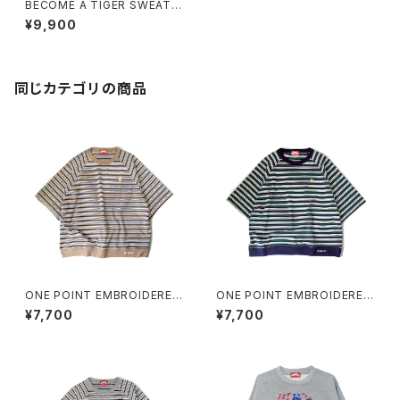
BECOME A TIGER SWEAT b
lack/white
¥9,900
同じカテゴリの商品
ONE POINT EMBROIDERED
ONE POINT EMBROIDERED
“beer” MULTI BORDER HS
“beer” MULTI BORDER HS
¥7,700
¥7,700
SWEATee beige
SWEATee green