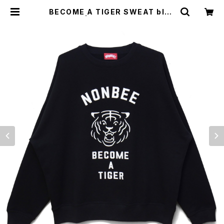
BECOME A TIGER SWEAT blac
k/white | NONBEE WEB SHOP