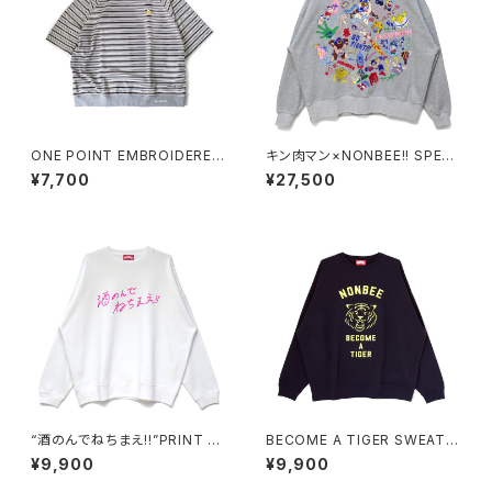
ONE POINT EMBROIDERED
キン肉マン×NONBEE!! SPECI
“beer” MULTI BORDER HS
AL COLLAB EMBROIDERED
¥7,700
¥27,500
SWEATee grey
SWEAT gray/colorful
“酒のんでねちまえ!!”PRINT S
BECOME A TIGER SWEAT n
WEAT white/pink
avy/pastel-yellow
¥9,900
¥9,900