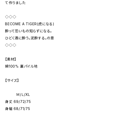
て作りました
◇◇◇
BECOME A TIGER(虎になる)
酔って恐いもの知らずになる。
ひどく酒に酔う。泥酔する。の意
◇◇◇
【素材】
綿100% 裏パイル地
【サイズ】
Ｍ/Ｌ/XL
身丈 69/72/75
身幅 68/71/75