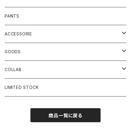
PANTS
ACCESSORIE
CAP
GOODS
BUCKET HAT
STICKER
COLLAB
SOCKS
GLASS
×岩井ジョニ男
LIMITED STOCK
KNIT CAP
BAG
×ホワイト赤マン
商品一覧に戻る
×キン肉マン