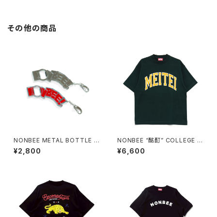
その他の商品
NONBEE METAL BOTTLE O
NONBEE “酩酊” COLLEGE T
PENER
EE2 green
¥2,800
¥6,600