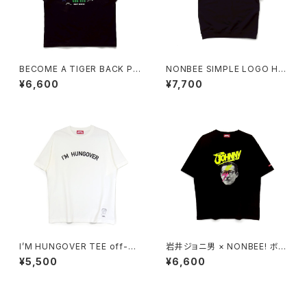
BECOME A TIGER BACK PR
NONBEE SIMPLE LOGO HA
INT TEE black
LF SLEEVE SWEAT black
¥6,600
¥7,700
I’M HUNGOVER TEE off-wh
岩井ジョニ男 × NONBEE! ボウ
ite/black
イ風 COLLAB TEE black/ne
¥5,500
¥6,600
on-yellow